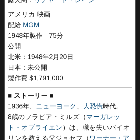
露天商：
リチャード・レイン
アメリカ 映画
配給
MGM
1948年製作 75分
公開
北米：1948年2月20日
日本：未公開
製作費 $1,791,000
■
ストーリー
■
1936年、
ニューヨーク
、
大恐慌
時代。
8歳のフラビア・ミルズ（
マーガレッ
ト・オブライエン
）は、職を失いバイオ
リンを教える父ジョセフ（
ワーナー・ア