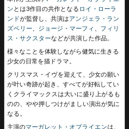
ン
とは3作目の共作となる
ロイ・ローラ
ンド
が監督し、共演は
アンジェラ・ラン
ズベリー
、
ジョージ・マーフィ
、
フィリ
ス・サクスター
などが共演した作品。
様々なことを体験しながら健気に生きる
少女の日常を描ドラマ。
クリスマス・イヴを迎えて、少女の願い
が叶い奇跡が起き、すべてが好転してい
くクライマックスは大いに盛り上がるも
のの、やや押しつけがましい演出が気に
なる。
主演の
マーガレット・オブライエン
は、