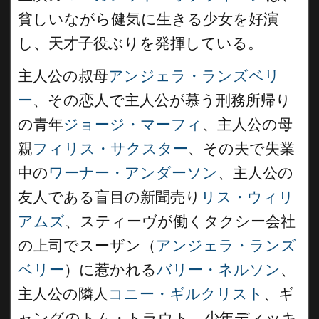
貧しいながら健気に生きる少女を好演
し、天才子役ぶりを発揮している。
主人公の叔母
アンジェラ・ランズベリ
ー
、その恋人で主人公が慕う刑務所帰り
の青年
ジョージ・マーフィ
、主人公の母
親
フィリス・サクスター
、その夫で失業
中の
ワーナー・アンダーソン
、主人公の
友人である盲目の新聞売り
リス・ウィリ
アムズ
、スティーヴが働くタクシー会社
の上司でスーザン（
アンジェラ・ランズ
ベリー
）に惹かれる
バリー・ネルソン
、
主人公の隣人
コニー・ギルクリスト
、ギ
ャングのトム・トラウト、少年ディッキ