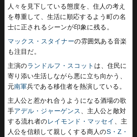
人々を見下している態度を、住人の考え
を尊重して、生活に順応するよう町の名
士に正されるシーンが印象に残る。
マックス・スタイナー
の雰囲気ある音楽
も注目だ。
主演の
ランドルフ・スコット
は、住民に
寄り添い生活しながら悪に立ち向かう、
元
南軍
兵である移住者を熱演している。
主人公と惹かれ合うようになる酒場の歌
手
アデル・ジャーゲンス
、主人公と敵対
する流れ者の
レイモンド・マッセイ
、主
人公を信頼して親しくする商人の
S・Z・