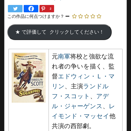
2
この作品に何点つけますか？
元
南軍
将校と強欲な流
れ者の争いを描く、監
督
エドウィン・Ｌ・マ
リン
、主演
ランドル
フ・スコット
、
アデ
ル・ジャーゲンス
、
レ
イモンド・マッセイ
他
共演の西部劇。