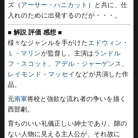
ズ（
アーサー・ハニカット
）と共に、仕
入れのために出発するのだが・・・。
■
解説 評価 感想
■
様々なジャンルを手がけた
エドウィン・
Ｌ・マリン
が監督し、主演は
ランドル
フ・スコット
、
アデル・ジャーゲンス
、
レイモンド・マッセイ
などが共演した作
品。
元
南軍
将校と強欲な流れ者の争いを描く
西部劇。
育ちのいい礼儀正しい紳士であり、隙の
ない人物に見える主人公が、それ故に