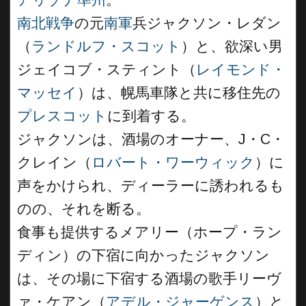
南北戦争
の元
南軍
兵ジャクソン・レダン
（
ランドルフ・スコット
）と、欲深い男
ジェイコブ・スティント（
レイモンド・
マッセイ
）は、幌馬車隊と共に移住先の
プレスコット
に到着する。
ジャクソンは、酒場のオーナー、J・C・
クレイン（
ロバート・ワーウィック
）に
声をかけられ、ディーラーに誘われるも
のの、それを断る。
食事も提供するメアリー（ホープ・ラン
ディン）の下宿に向かったジャクソン
は、その場に下宿する酒場の歌手リーヴ
ァ・ケアン（
アデル・ジャーゲンス
）と