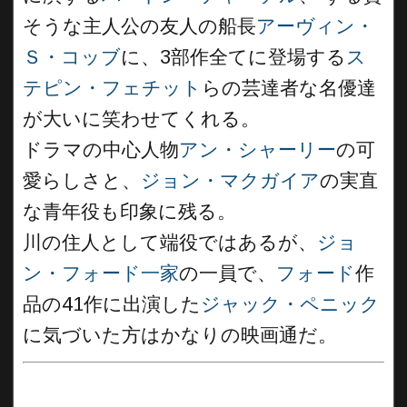
そうな主人公の友人の船長
アーヴィン・
Ｓ・コッブ
に、3部作全てに登場する
ス
テピン・フェチット
らの芸達者な名優達
が大いに笑わせてくれる。
ドラマの中心人物
アン・シャーリー
の可
愛らしさと、
ジョン・マクガイア
の実直
な青年役も印象に残る。
川の住人として端役ではあるが、
ジョ
ン・フォード一家
の一員で、
フォード
作
品の41作に出演した
ジャック・ペニック
に気づいた方はかなりの映画通だ。