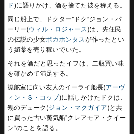
ド
)に語りかけ、酒を捨てた彼を称える。
同じ船上で、ドクター”ドク”ジョン・パ
ーリー(
ウィル・ロジャース
)は、先住民
の伝説の少女
ポカホンタス
が作ったとい
う媚薬を売り稼いでいた。
それを酒だと思ったイフは、二瓶買い味
を確かめて満足する。
操舵室に向い友人のイーライ船長(
アーヴ
ィン・Ｓ・コッブ
)に話しかけたドクは、
甥のデューク(
ジョン・マクガイア
)と共
に買った古い蒸気船”クレアモア・クイー
ン”のことを語る。