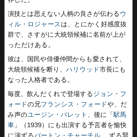
演技とは思えない人柄の良さが伝わる
ウ
ィル・ロジャース
は、とにかく好感度抜
群で、さすがに大統領候補に名前が上が
っただけある。
彼は、国民や俳優仲間からも愛されて、
大統領候補を断り、
ハリウッド
市長にも
なった人格者である。
毎度、飲んだくれで登場する
ジョン・フ
ォード
の兄
フランシス・フォード
や、だ
み声の
ユージン・パレット
、後に「
駅馬
車
」（1939）にも出演する予言者を愉快
に演ずる
バートン・チャーチル
、 ずる賢