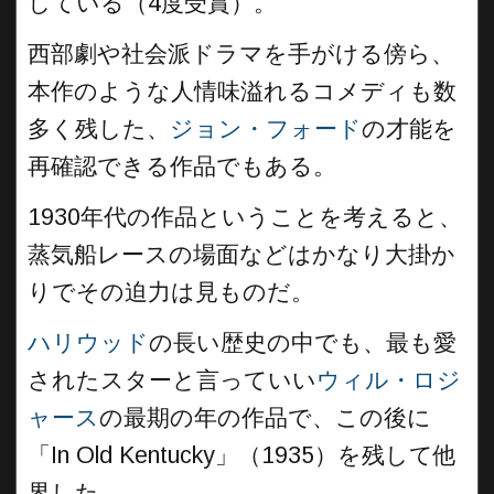
している（4度受賞）。
西部劇や社会派ドラマを手がける傍ら、
本作のような人情味溢れるコメディも数
多く残した、
ジョン・フォード
の才能を
再確認できる作品でもある。
1930年代の作品ということを考えると、
蒸気船レースの場面などはかなり大掛か
りでその迫力は見ものだ。
ハリウッド
の長い歴史の中でも、最も愛
されたスターと言っていい
ウィル・ロジ
ャース
の最期の年の作品で、この後に
「In Old Kentucky」（1935）を残して他
界した。