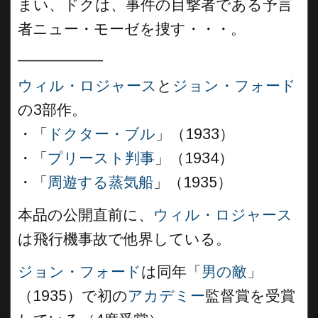
まい、ドクは、事件の目撃者である予言
者ニュー・モーゼを捜す・・・。
__________
ウィル・ロジャース
と
ジョン・フォード
の3部作。
・「
ドクター・ブル
」（1933）
・「
プリースト判事
」（1934）
・「
周遊する蒸気船
」（1935）
本品の公開直前に、
ウィル・ロジャース
は飛行機事故で他界している。
ジョン・フォード
は同年「
男の敵
」
（1935）で初の
アカデミー
監督賞を受賞