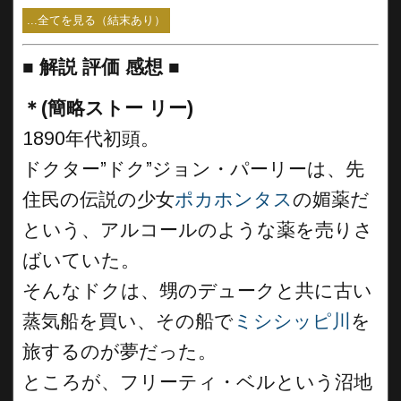
...全てを見る（結末あり）
■
解説 評価 感想
■
＊(簡略ストー リー)
1890年代初頭。
ドクター”ドク”ジョン・パーリーは、先
住民の伝説の少女
ポカホンタス
の媚薬だ
という、アルコールのような薬を売りさ
ばいていた。
そんなドクは、甥のデュークと共に古い
蒸気船を買い、その船で
ミシシッピ川
を
旅するのが夢だった。
ところが、フリーティ・ベルという沼地