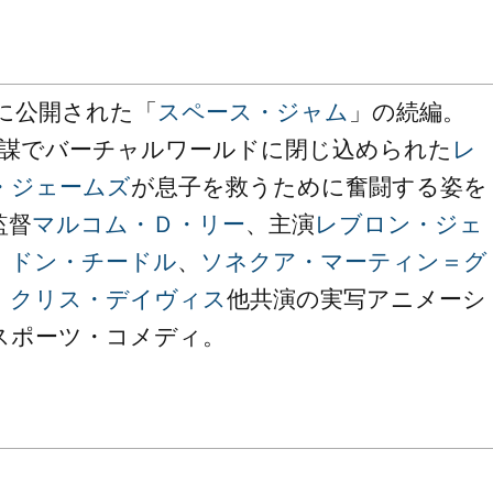
年に公開された「
スペース・ジャム
」の続編。
謀でバーチャルワールドに閉じ込められた
レ
・ジェームズ
が息子を救うために奮闘する姿を
監督
マルコム・Ｄ・リー
、主演
レブロン・ジェ
、
ドン・チードル
、
ソネクア・マーティン＝グ
、
クリス・デイヴィス
他共演の実写アニメーシ
スポーツ・コメディ。