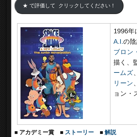
1996
A.I.
の陰
ブロン
描く、
ームズ
リーン
ョン・
■
アカデミー賞
■
ストーリー
■
解説