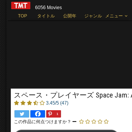
6056 Movies
TOP
タイトル
公開年
ジャンル
メニュー
スペース・プレイヤーズ Space Jam: A Ne
3.45/5
(47)
1
この作品に何点つけますか？