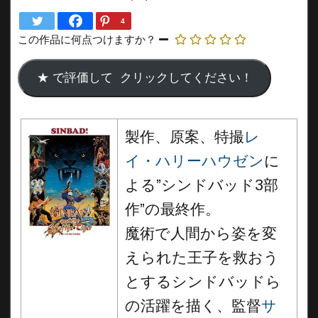
4
この作品に何点つけますか？
製作、原案、特撮
レ
イ・ハリーハウゼン
に
よる”シンドバッド3部
作”の最終作。
魔術で人間から姿を変
えられた王子を救おう
とするシンドバッドら
の活躍を描く、監督
サ