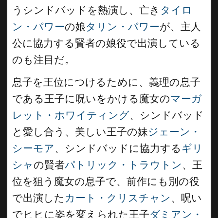
うシンドバッドを熱演し、亡き
タイロ
ン・パワー
の娘
タリン・パワー
が、主人
公に協力する賢者の娘役で出演している
のも注目だ。
息子を王位につけるために、義理の息子
である王子に呪いをかける魔女の
マーガ
レット・ホワイティング
、シンドバッド
と愛し合う、美しい王子の妹
ジェーン・
シーモア
、シンドバッドに協力する
ギリ
シャ
の賢者
パトリック・トラウトン
、王
位を狙う魔女の息子で、前作にも別の役
で出演した
カート・クリスチャン
、呪い
でヒヒに姿を変えられた王子
ダミアン・