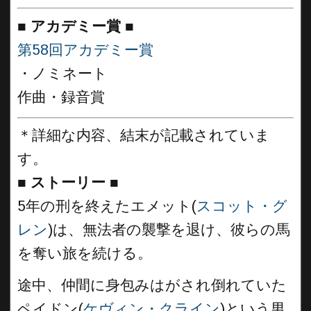
■
アカデミー賞 ■
第58回アカデミー賞
・ノミネート
作曲・録音賞
＊詳細な内容、結末が記載されていま
す。
■
ストーリー ■
5年の刑を終えたエメット(
スコット・グ
レン
)は、無法者の襲撃を退け、彼らの馬
を奪い旅を続ける。
途中、仲間に身包みはがされ倒れていた
ペイドン(
ケヴィン・クライン
)という男