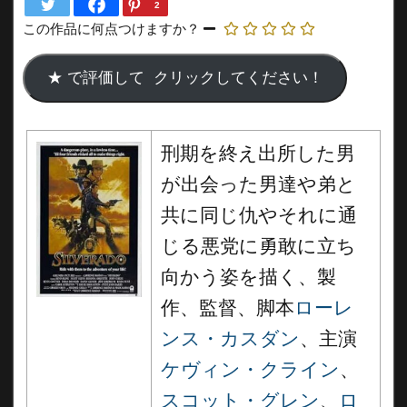
2
この作品に何点つけますか？
刑期を終え出所した男
が出会った男達や弟と
共に同じ仇やそれに通
じる悪党に勇敢に立ち
向かう姿を描く、製
作、監督、脚本
ローレ
ンス・カスダン
、主演
ケヴィン・クライン
、
スコット・グレン
、
ロ