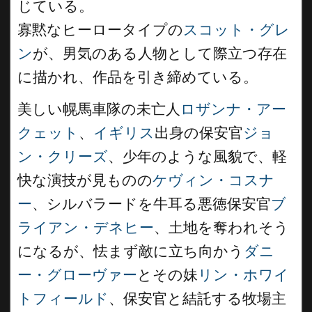
じている。
寡黙なヒーロータイプの
スコット・グレ
ン
が、男気のある人物として際立つ存在
に描かれ、作品を引き締めている。
美しい幌馬車隊の未亡人
ロザンナ・アー
クェット
、
イギリス
出身の保安官
ジョ
ン・クリーズ
、少年のような風貌で、軽
快な演技が見ものの
ケヴィン・コスナ
ー
、シルバラードを牛耳る悪徳保安官
ブ
ライアン・デネヒー
、土地を奪われそう
になるが、怯まず敵に立ち向かう
ダニ
ー・グローヴァー
とその妹
リン・ホワイ
トフィールド
、保安官と結託する牧場主