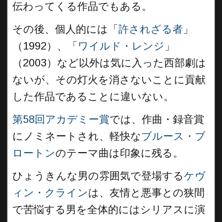
伝わってくる作品でもある。
その後、個人的には「
許されざる者
」
（1992）、「
ワイルド・レンジ
」
（2003）など以外は気に入った西部劇は
ないが、その灯火を消さないことに貢献
した作品であることに違いない。
第58回アカデミー賞
では、作曲・録音賞
にノミネートされ、軽快な
ブルース・ブ
ロートン
のテーマ曲は印象に残る。
ひょうきんな男の雰囲気で登場する
ケヴ
ィン・クライン
は、友情と悪事との狭間
で苦悩する男を全体的にはシリアスに演