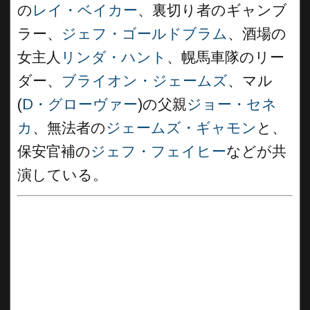
の
レイ・ベイカー
、裏切り者のギャンブ
ラー、
ジェフ・ゴールドブラム
、酒場の
女主人
リンダ・ハント
、幌馬車隊のリー
ダー、
ブライオン・ジェームズ
、マル
(
D・グローヴァー
)の父親
ジョー・セネ
カ
、無法者の
ジェームズ・ギャモン
と、
保安官補の
ジェフ・フェイヒー
などが共
演している。