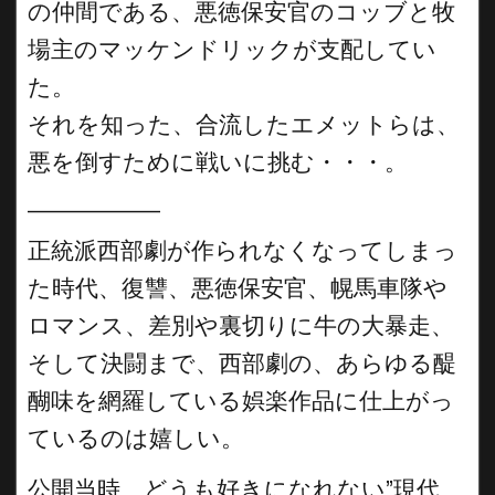
の仲間である、悪徳保安官のコッブと牧
場主のマッケンドリックが支配してい
た。
それを知った、合流したエメットらは、
悪を倒すために戦いに挑む・・・。
__________
正統派西部劇が作られなくなってしまっ
た時代、復讐、悪徳保安官、幌馬車隊や
ロマンス、差別や裏切りに牛の大暴走、
そして決闘まで、西部劇の、あらゆる醍
醐味を網羅している娯楽作品に仕上がっ
ているのは嬉しい。
公開当時、どうも好きになれない”現代