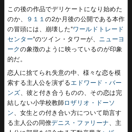
この後の作品でデリケートになり始めた
のか、
９１１
の2か月後の公開である本作
の冒頭には、崩壊した”
ワールドトレード
センター
”のツイン・タワーが、
ニューヨ
ーク
の象徴のように映っているのが印象
的だ。
恋人に捨てられ失意の中、様々な恋を模
索する主人公を演ずる
エドワード・バー
ンズ
、彼と付き合うものの、その恋は完
結しない小学校教師
ロザリオ・ドーソ
ン
、女生との付き合い方について助言す
る主人公の同僚
デニス・ファリーナ
、主