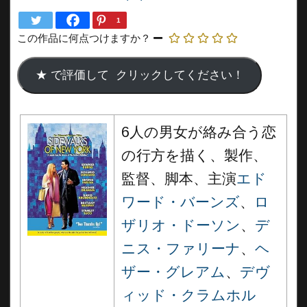
1
この作品に何点つけますか？
6人の男女が絡み合う恋
の行方を描く、製作、
監督、脚本、主演
エド
ワード・バーンズ
、
ロ
ザリオ・ドーソン
、
デ
ニス・ファリーナ
、
ヘ
ザー・グレアム
、
デヴ
ィッド・クラムホル