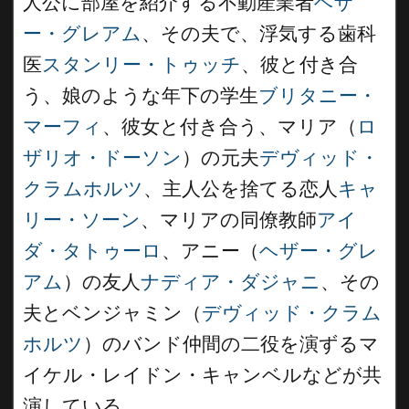
人公に部屋を紹介する不動産業者
ヘザ
ー・グレアム
、その夫で、浮気する歯科
医
スタンリー・トゥッチ
、彼と付き合
う、娘のような年下の学生
ブリタニー・
マーフィ
、彼女と付き合う、マリア（
ロ
ザリオ・ドーソン
）の元夫
デヴィッド・
クラムホルツ
、主人公を捨てる恋人
キャ
リー・ソーン
、マリアの同僚教師
アイ
ダ・タトゥーロ
、アニー（
ヘザー・グレ
アム
）の友人
ナディア・ダジャニ
、その
夫とベンジャミン（
デヴィッド・クラム
ホルツ
）のバンド仲間の二役を演ずるマ
イケル・レイドン・キャンベルなどが共
演している。