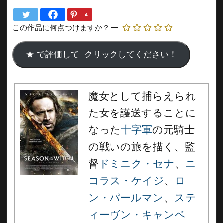
4
この作品に何点つけますか？
魔女として捕らえられ
た女を護送することに
なった
十字軍
の元騎士
の戦いの旅を描く、監
督
ドミニク・セナ
、
ニ
コラス・ケイジ
、
ロ
ン・パールマン
、
ステ
ィーヴン・キャンベ