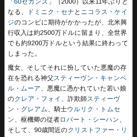
「
60セカンズ
」（2000）以来11年ぶりと
なる、
ドミニク・セナ
と
ニコラス・ケイ
ジ
のコンビに期待がかかったが、北米興
行収入は約2500万ドルに留まり、全世界
でも約9200万ドルという結果に終わって
しまった。
魔女、そしてそれに扮していた悪魔の存
在を恐れる神父
スティーヴン・キャンベ
ル・ムーア
、悪魔に憑かれていた若い娘
の
クレア・フォイ
、詐欺師
スティーヴ
ン・グレアム
、騎士
ウルリク・トムセ
ン
、枢機卿の従者
ロバート・シーハン
、
そして、90歳間近の
クリストファー・リ