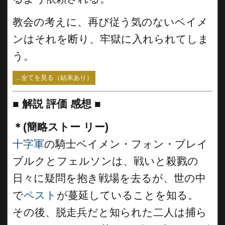
教会の考えに、再び従う気のないベイメ
ンはそれを断り、牢獄に入れられてしま
う。
...全てを見る（結末あり）
■
解説 評価 感想 ■
＊(簡略ストー リー)
十字軍
の騎士ベイメン・フォン・ブレイ
ブルクとフェルソンは、戦いと殺戮の
日々に疑問を抱き戦場を去るが、世の中
で
ペスト
が蔓延していることを知る。
その後、脱走兵だと知られた二人は捕ら