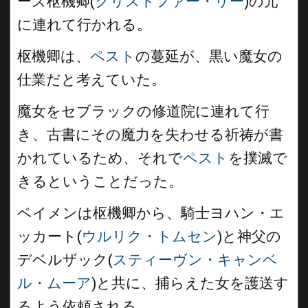
ーズ枢機卿(
クリストファー・リー
)の元
に連れて行かれる。
枢機卿は、
ペスト
の蔓延が、黒い魔女の
仕業だと考えていた。
魔女をセブラックの修道院に連れて行
き、古書にその魔力を失わせる祈祷が書
かれているため、それで
ペスト
を撲滅で
きるということだった。
ベイメンは枢機卿から、騎士ヨハン・エ
ッカート(
ウルリク・トムセン
)と神父の
デベルザック(
スティーヴン・キャンベ
ル・ムーア
)と共に、捕らえた女を護送す
るよう依頼される。