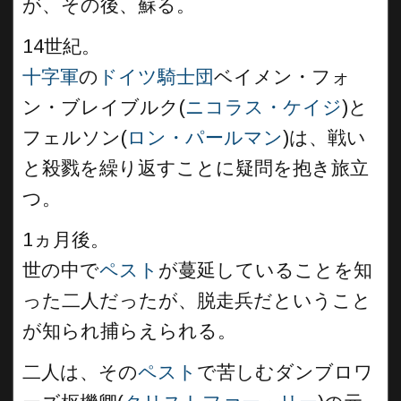
が、その後、蘇る。
14世紀。
十字軍
の
ドイツ騎士団
ベイメン・フォ
ン・ブレイブルク(
ニコラス・ケイジ
)と
フェルソン(
ロン・パールマン
)は、戦い
と殺戮を繰り返すことに疑問を抱き旅立
つ。
1ヵ月後。
世の中で
ペスト
が蔓延していることを知
った二人だったが、脱走兵だということ
が知られ捕らえられる。
二人は、その
ペスト
で苦しむダンブロワ