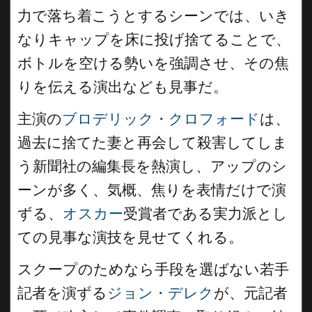
力で落ち着こうとするシーンでは、いき
なりキャップを床に投げ捨てることで、
ボトルを空ける勢いを強調させ、その焦
りを伝える演出なども見事だ。
主演の
ブロデリック・クロフォード
は、
過去に捨てた妻と再会して殺害してしま
う新聞社の編集長を熱演し、アップのシ
ーンが多く、気概、焦りを表情だけで演
ずる、
オスカー
受賞者である実力派とし
ての見事な演技を見せてくれる。
スクープのためなら手段を選ばない若手
記者を演ずる
ジョン・デレク
が、元記者