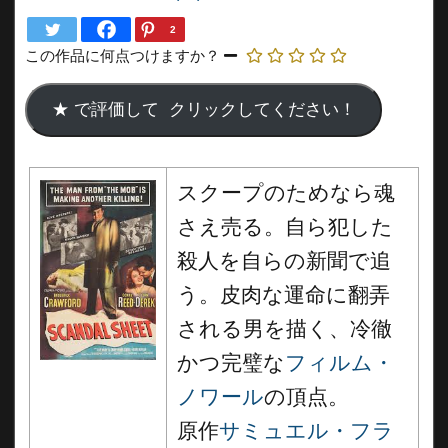
2
この作品に何点つけますか？
スクープのためなら魂
さえ売る。自ら犯した
殺人を自らの新聞で追
う。皮肉な運命に翻弄
される男を描く、冷徹
かつ完璧な
フィルム・
ノワール
の頂点。
原作
サミュエル・フラ