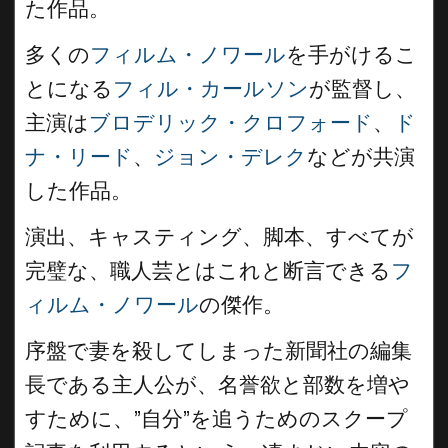
た作品。
多くの
フィルム・ノワール
を手がけるこ
とになる
フィル・カールソン
が監督し、
主演は
ブロデリック・クロフォード
、
ド
ナ・リード
、
ジョン・デレク
などが共演
した作品。
演出、キャスティング、脚本、すべてが
完璧な、職人芸とはこれと断言できる
フ
ィルム・ノワール
の傑作。
序盤で妻を殺してしまった新聞社の編集
長である主人公が、名誉欲と部数を増や
すために、”自分”を追うためのスクープ