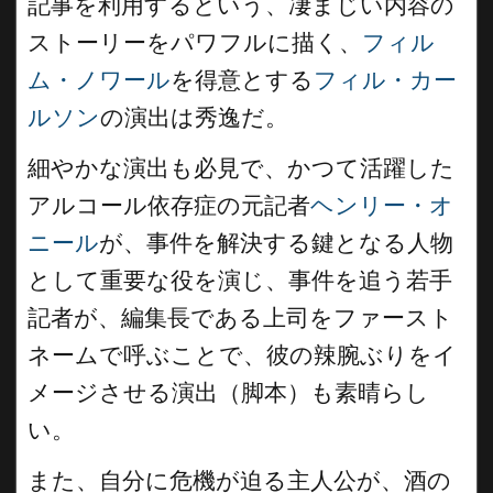
記事を利用するという、凄まじい内容の
ストーリーをパワフルに描く、
フィル
ム・ノワール
を得意とする
フィル・カー
ルソン
の演出は秀逸だ。
細やかな演出も必見で、かつて活躍した
アルコール依存症の元記者
ヘンリー・オ
ニール
が、事件を解決する鍵となる人物
として重要な役を演じ、事件を追う若手
記者が、編集長である上司をファースト
ネームで呼ぶことで、彼の辣腕ぶりをイ
メージさせる演出（脚本）も素晴らし
い。
また、自分に危機が迫る主人公が、酒の