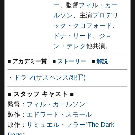
ー
、監督
フィル・カー
ルソン
、主演
ブロデリ
ック・クロフォード
、
ドナ・リード
、
ジョ
ン・デレク
他共演。
■
アカデミー賞
■
ストーリー
■
解説
・
ドラマ(サスペンス/犯罪)
■
スタッフ キャスト
■
監督：
フィル・カールソン
製作：
エドワード・スモール
原作：
サミュエル・フラー
”
The Dark