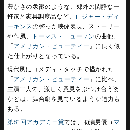
豊かさの象徴のような、郊外の閑静な一
軒家と家具調度品など、
ロジャー・ディ
ーキンス
の整った映像表現、ストーリー
や作風、
トーマス・ニューマン
の曲他、
「
アメリカン・ビューティー
」に良く似
た仕上がりとなっている。
現代風にコメディ・タッチで描かれた
「
アメリカン・ビューティー
」に比べ、
主演二人の、激しく意見をぶつけ合う姿
などは、舞台劇を見ているような迫力も
ある。
第81回アカデミー賞
では、助演男優（
マ