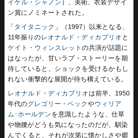
イケル・シャノン
）、美術、衣装デザイ
ン賞にノミネートされた。
「
タイタニック
」（1997）以来となる、
11年振りの
レオナルド・ディカプリオ
と
ケイト・ウィンスレット
の共演が話題に
はなったが、甘いラブ・ストーリーを期
待していると、ショックを受けるかもし
れない衝撃的な展開が待ち構えている。
レオナルド・ディカプリオ
は前半、1950
年代の
グレゴリー・ペック
や
ウィリア
ム･ホールデン
を意識したような、仕草
や物腰がどうも気になったのだが、馴染
んでくると、それが次第に懐かしさや郷