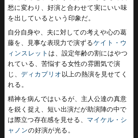
愁に変わり、好演と合わせて実にいい味
を出しているという印象だ。
自分自身や、夫に対しての考えや心の葛
藤を、見事な表現力で演ずる
ケイト・ウ
ィンスレット
は、設定年齢の割にはやつ
れている、苦悩する女性の雰囲気で演
じ、
ディカプリオ
以上の熱演を見せてく
れる。
精神を病んではいるが、主人公達の真意
を鋭く捉え、短い出演だが助演陣の中で
は際立つ存在感を見せる、
マイケル・シ
ャノン
の好演が光る。