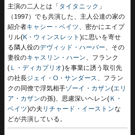
主演の二人とは「
タイタニック
」
（1997）でも共演した、主人公達の家の
紹介者
キャシー・ベイツ
、密かにエイプ
リル(
K・ウィンスレット
)に思いを寄せ
る隣人役の
デヴィッド・ハーバー
、その
妻役の
キャスリン・ハーン
、フランク
(
Ｌ・ディカプリオ
)を事業に誘う取引先
の社長
ジェイ・O・サンダース
、フラン
クの同僚で浮気相手
ゾーイ・カザン
(
エリ
ア・カザン
の孫)、思慮深いヘレン(
Ｋ・
ベイツ
)の夫
リチャード・イーストン
な
どが共演している。