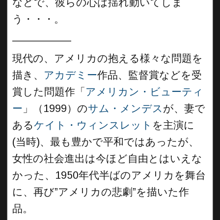
などで、彼らの心は揺れ動いてしま
う・・・。
__________
現代の、アメリカの抱える様々な問題を
描き、
アカデミー
作品、監督賞などを受
賞した問題作「
アメリカン・ビューティ
ー
」（1999）の
サム・メンデス
が、妻で
ある
ケイト・ウィンスレット
を主演に
(当時)、最も豊かで平和ではあったが、
女性の社会進出は今ほど自由とはいえな
かった、1950年代半ばのアメリカを舞台
に、再び”アメリカの悲劇”を描いた作
品。