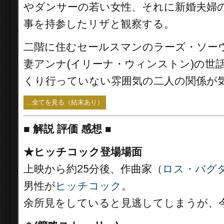
やダンサーの若い女性、それに新婚夫婦
事を持参したリザと観察する。
二階に住むセールスマンのラーズ・ソー
妻アンナ(イリーナ・ウィンストン)の世
くり行っていない雰囲気の二人の関係が
...全てを見る（結末あり）
■
解説 評価 感想
■
★ヒッチコック登場場面
上映から約25分後、作曲家（
ロス・バグ
男性が
ヒッチコック
。
余所見をしていると見逃してしまうが、