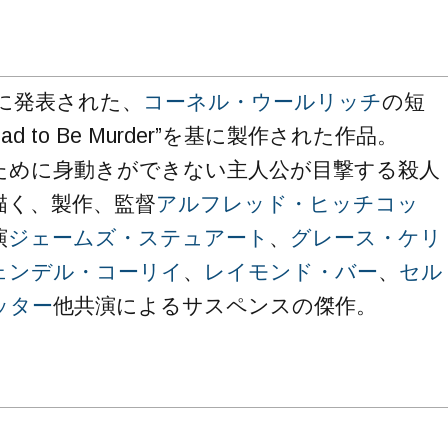
年に発表された、
コーネル・ウールリッチ
の短
Had to Be Murder”を基に製作された作品。
ために身動きができない主人公が目撃する殺人
描く、製作、監督
アルフレッド・ヒッチコッ
演
ジェームズ・ステュアート
、
グレース・ケリ
ェンデル・コーリイ
、
レイモンド・バー
、
セル
ッター
他共演によるサスペンスの傑作。