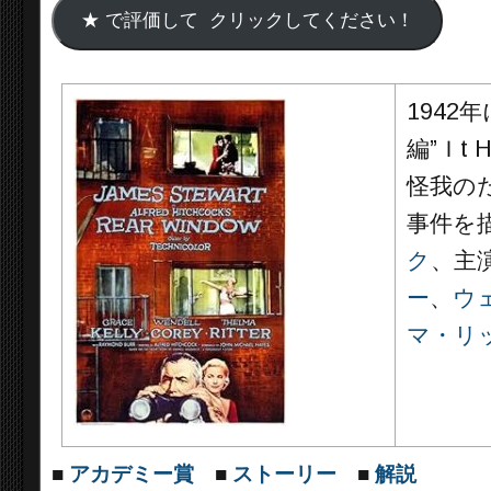
1942
編”Ｉt 
怪我の
事件を
ク
、主
ー
、
ウ
マ・リ
■
アカデミー賞
■
ストーリー
■
解説