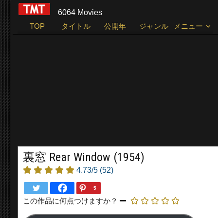
6064 Movies
TOP
タイトル
公開年
ジャンル
メニュー
裏窓 Rear Window (1954)
4.73/5
(52)
5
この作品に何点つけますか？