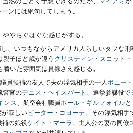
、当然のごとく予想できるのだが、
マイアミ
か
シーンには絶句してしまう。
、ややちぐはぐな感じがする。
揮し、いつもながらアメリカ人らしいタフな刑
は親子ほど歳が違う
クリスティン・スコット・
ち着いた雰囲気は貫禄さえ感じる。
、議員候補の友人で夫の浮気相手の一人
ボニー・
職警官の
デニス・ヘイスバート
、選挙参謀役で
キンス
、航空会社職員
ポール・ギルフォイル
と
度が寂しい
ピーター・コヨーテ
、その浮気相手
候補の娘役
ケイト・マーラ
、主人公の妻の同僚
・コッブス
などが共演している。