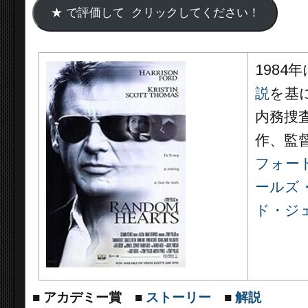
1984
説
を基
内務捜
作、監
フォー
ールズ
ド・ジ
■
アカデミー賞
■
ストーリー
■
解説