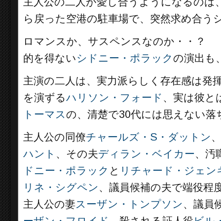
主人公の二人が愛し合うようになるのは
ら戻った空港の駐車場で、突然求め合う
ロマンスか、サスペンスなのか・・？
的を得ない
シドニー・ポラック
の演出も
主演の二人は、実力派らしく存在感は発
を演ずる
ハリソン・フォード
、実は彼と
トーマス
の、清楚で30代には思えない落
主人公の同僚
チャールズ・S・ダットン
ハント
、その夫
ディラン・ベイカー
、汚
ドニー・ポラック
と
リチャード・ジェン
リネ・シグペン
、議員候補の夫で端役程
主人公の妻
スーザン・トンプソン
、議員
ーザン・フロイド
、殺される証人役
ビル