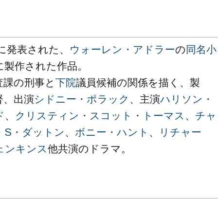
年に発表された、
ウォーレン・アドラー
の
同名小
に製作された作品。
査課の刑事と
下院
議員候補の関係を描く、製
督、出演
シドニー・ポラック
、主演
ハリソン・
ド
、
クリスティン・スコット・トーマス
、
チャ
・S・ダットン
、
ボニー・ハント
、
リチャー
ェンキンス
他共演のドラマ。