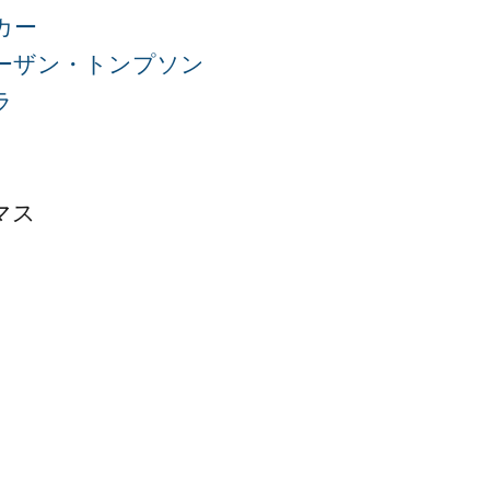
カー
ーザン・トンプソン
ラ
マス