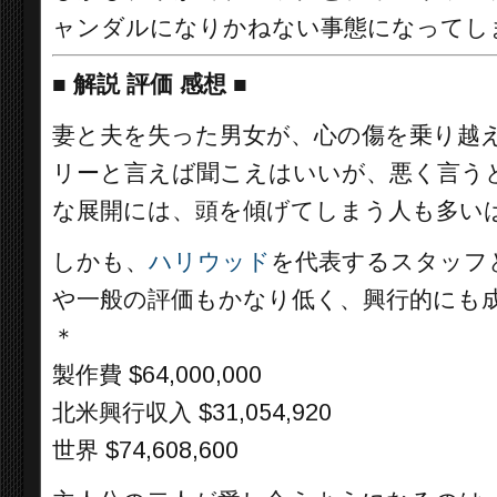
ャンダルになりかねない事態になってし
■
解説 評価 感想 ■
妻と夫を失った男女が、心の傷を乗り越
リーと言えば聞こえはいいが、悪く言う
な展開には、頭を傾げてしまう人も多い
しかも、
ハリウッド
を代表するスタッフ
や一般の評価もかなり低く、興行的にも
＊
製作費 $64,000,000
北米興行収入 $31,054,920
世界 $74,608,600