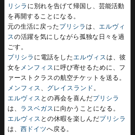
リシラ
に別れを告げて帰国し、芸能活動
を再開することになる。
元の生活に戻った
プリシラ
は、
エルヴィ
ス
の活躍を気にしながら孤独な日々を過
ごす。
プリシラ
に電話をした
エルヴィス
は、彼
女を
メンフィス
に呼び寄せるために、フ
ァーストクラスの航空チケットを送る。
メンフィス
、
グレイスランド
。
エルヴィス
との再会を喜んだ
プリシラ
は、
ラスベガス
に向かうことになる。
エルヴィス
との休暇を楽しんだ
プリシラ
は、
西ドイツ
へ戻る。