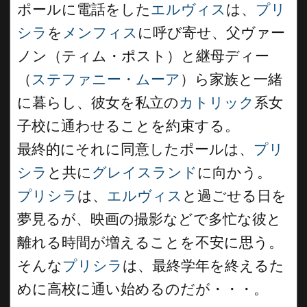
ポールに電話をした
エルヴィス
は、
プリ
シラ
を
メンフィス
に呼び寄せ、父ヴァー
ノン（ティム・ポスト）と継母ディー
（
ステファニー・ムーア
）ら家族と一緒
に暮らし、彼女を私立の
カトリック
系女
子校に通わせることを約束する。
最終的にそれに同意したポールは、
プリ
シラ
と共に
グレイスランド
に向かう。
プリシラ
は、
エルヴィス
と過ごせる日を
夢見るが、映画の撮影などで多忙な彼と
離れる時間が増えることを不安に思う。
そんな
プリシラ
は、最終学年を終えるた
めに高校に通い始めるのだが・・・。