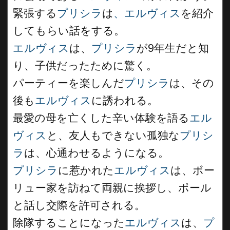
緊張する
プリシラ
は
、エルヴィス
を紹介
してもらい話をする。
エルヴィス
は、
プリシラ
が9年生だと知
り、子供だったために驚く。
パーティーを楽しんだ
プリシラ
は、その
後も
エルヴィス
に誘われる。
最愛の母を亡くした辛い体験を語る
エル
ヴィス
と、友人もできない孤独な
プリシ
ラ
は、心通わせるようになる。
プリシラ
に惹かれた
エルヴィス
は、ボー
リュー家を訪ねて両親に挨拶し、ポール
と話し交際を許可される。
除隊することになった
エルヴィス
は、
プ