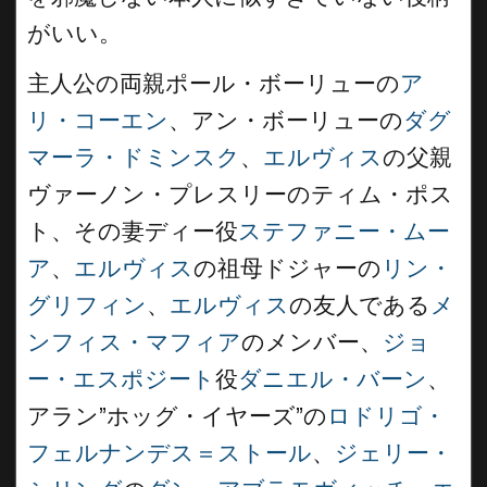
がいい。
主人公の両親ポール・ボーリューの
ア
リ・コーエン
、アン・ボーリューの
ダグ
マーラ・ドミンスク
、
エルヴィス
の父親
ヴァーノン・プレスリーのティム・ポス
ト、その妻ディー役
ステファニー・ムー
ア
、
エルヴィス
の祖母ドジャーの
リン・
グリフィン
、
エルヴィス
の友人である
メ
ンフィス・マフィア
のメンバー、
ジョ
ー・エスポジート
役
ダニエル・バーン
、
アラン”ホッグ・イヤーズ”の
ロドリゴ・
フェルナンデス＝ストール
、
ジェリー・