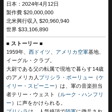
日本：2024年4月12日
製作費 $20,000,000
北米興行収入 $20,960,940
世界 $33,106,890
■
ストーリー
■
1959年、
西ドイツ
、
アメリカ空軍
基地、
イーグル・クラブ。
大尉である父の転属で現地で暮らす14歳
のアメリカ人
プリシラ・ボーリュー
（
ケ
イリー・スピーニー
）は、軍の音楽担当
者テリー・ウェスト（
ルーク・ハンフリ
ー
）に声をかけられる。
プリシラ
は、人気絶頂で
陸軍
に徴兵され