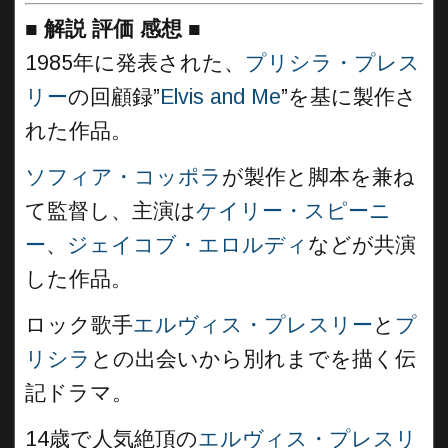
■
解説 評価 感想
■
1985年に発表された、
プリシラ・プレス
リー
の回顧録”
Elvis and Me
”を基に製作さ
れた作品。
ソフィア・コッポラ
が製作と脚本を兼ね
て監督し、主演は
ケイリー・スピーニ
ー
、
ジェイコブ・エロルディ
などが共演
した作品。
ロック歌手
エルヴィス・プレスリー
と
プ
リシラ
との出会いから別れまでを描く伝
記ドラマ。
14歳で人気絶頂の
エルヴィス・プレスリ