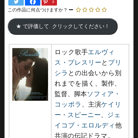
2
この作品に何点つけますか？
ロック歌手
エルヴィ
ス・プレスリー
と
プリ
シラ
との出会いから別
れまでを描く、製作、
監督、脚本
ソフィア・
コッポラ
、主演
ケイリ
ー・スピーニー
、
ジェ
イコブ・エロルディ
他
共演の伝記ドラマ。