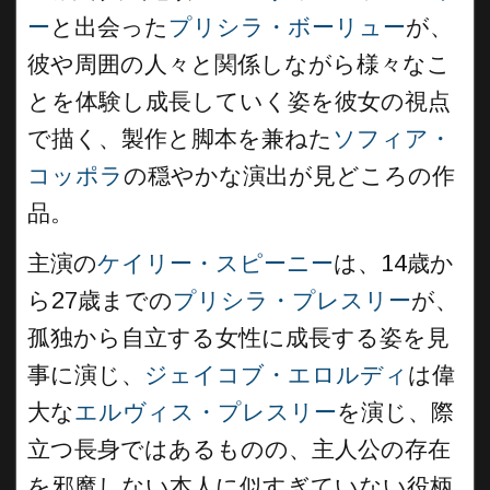
ー
と出会った
プリシラ・ボーリュー
が、
彼や周囲の人々と関係しながら様々なこ
とを体験し成長していく姿を彼女の視点
で描く、製作と脚本を兼ねた
ソフィア・
コッポラ
の穏やかな演出が見どころの作
品。
主演の
ケイリー・スピーニー
は、14歳か
ら27歳までの
プリシラ・プレスリー
が、
孤独から自立する女性に成長する姿を見
事に演じ、
ジェイコブ・エロルディ
は偉
大な
エルヴィス・プレスリー
を演じ、際
立つ長身ではあるものの、主人公の存在
を邪魔しない本人に似すぎていない役柄