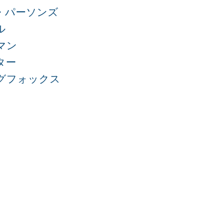
・パーソンズ
ル
マン
ター
グフォックス