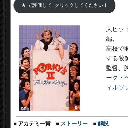
大ヒッ
編。
高校で
する牧
監督、
ーク・
ィルソ
■
アカデミー賞
■
ストーリー
■
解説