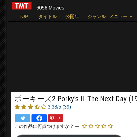
6056 Movies
TOP
タイトル
公開年
ジャンル
メニュー
ポーキーズ2 Porky’s II: The Next Day (1
3.38/5
(39)
1
この作品に何点つけますか？