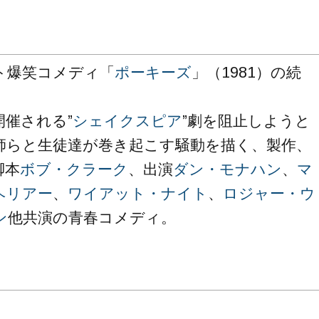
ト爆笑コメディ「
ポーキーズ
」（1981）の続
開催される”
シェイクスピア
”劇を阻止しようと
師らと生徒達が巻き起こす騒動を描く、製作、
脚本
ボブ・クラーク
、出演
ダン・モナハン
、
マ
ヘリアー
、
ワイアット・ナイト
、
ロジャー・ウ
ン
他共演の青春コメディ。