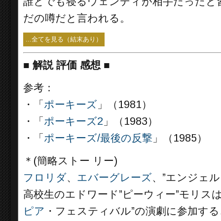
誰とでも寝るウェンディが相手だったと
だの噂だと言われる。
...全てを見る（結末あり）
■
解説 評価 感想
■
参考：
・「
ポーキーズ
」（1981）
・「
ポーキーズ2
」（1983）
・「
ポーキーズ/最後の反撃
」（1985）
＊(簡略ストー リー)
フロリダ
、
エバーグレーズ
、”エンジェル
高校生のエドワード”ピーウィー”モリス
ピア
・フェスティバル”の演劇に参加す