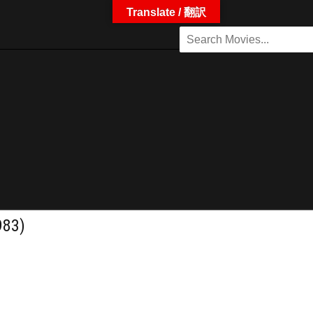
Translate / 翻訳
983)