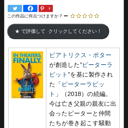
3
この作品に何点つけますか？
ビアトリクス・ポター
が創造した”
ピーターラ
ビット
”を基に製作され
た「
ピーターラビッ
ト
」（2018）の続編。
今は亡き父親の親友に出
会ったピーターと仲間
たちが巻き起こす騒動