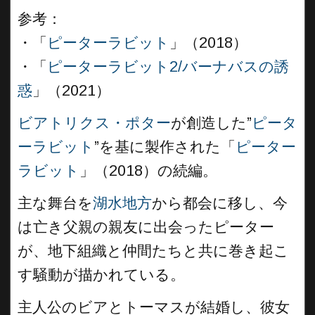
参考：
・「
ピーターラビット
」（2018）
・「
ピーターラビット2/バーナバスの誘
惑
」（2021）
ビアトリクス・ポター
が創造した”
ピータ
ーラビット
”を基に製作された「
ピーター
ラビット
」（2018）の続編。
主な舞台を
湖水地方
から都会に移し、今
は亡き父親の親友に出会ったピーター
が、地下組織と仲間たちと共に巻き起こ
す騒動が描かれている。
主人公のビアとトーマスが結婚し、彼女