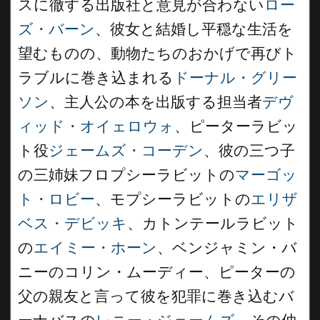
スに徹する出版社と意見が合わない
ロー
ズ・バーン
、彼女と結婚し平穏な生活を
望むものの、動物たちのおかげで再びト
ラブルに巻き込まれる
ドーナル・グリー
ソン
、主人公の本を出版する担当者
デヴ
ィッド・オイェロウォ
、ピーターラビッ
ト役
ジェームズ・コーデン
、彼の三つ子
の三姉妹フロプシーラビットの
マーゴッ
ト・ロビー
、モプシーラビットの
エリザ
ベス・デビッキ
、カトンテールラビット
の
エイミー・ホーン
、ベンジャミン・バ
ニーのコリン・ムーディー、ピーターの
父の親友と言って彼を犯罪に巻き込むバ