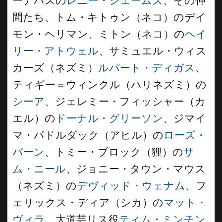
ーナバスの
レニー・ジェームズ
、その仲
間たち、トム・キトゥン（ネコ）のデイ
モン・ヘリマン、ミトン（ネコ）の
ヘイ
リー・アトウェル
、サミュエル・ウィス
カーズ（ネズミ）
ルパート・ディガス
、
ティギー＝ウィンクル（ハリネズミ）の
シーア
、ジェレミー・フィッシャー（カ
エル）の
ドーナル・グリーソン
、ジマイ
マ・パドルダック（アヒル）の
ローズ・
バーン
、トミー・ブロック（狸）の
サ
ム・ニール
、ジョニー・タウン・マウス
（ネズミ）の
デヴィッド・ウェナム
、フ
ェリックス・ディア（シカ）の
マット・
ヴィラ
、大道芸リス役
ティム・ミンチン