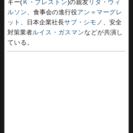
キー(
Ｋ・プレストン
)の親友
リタ・ウィ
ルソン
、食事会の進行役
アン＝マーグレ
ット
、日本企業社長
サブ・シモノ
、安全
対策業者
ルイス・ガスマン
などが共演し
ている。