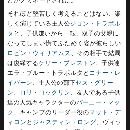
どがノミネートされた。
それほど堅苦しく考えることはない、楽
しく演じている主人公
ジョン・トラボル
タ
と、子供嫌いから一転、双子の父親に
なってしまい慌てふためく姿が彼らしい
ロビン・ウィリアムズ
、その相手で結局
は復縁する
ケリー・プレストン
、子供達
エラ・ブルー・トラボルタと
コナー・レ
イバーン
、主人公の部下
セス・グリー
ン
、
ロリ・ロックリン
、友人である子供
達の人気キャラクターの
バーニー・マッ
ク
、キャンプのリーダー役の
マット・デ
ィロン
と
ジャスティン・ロング
、ヴィッ