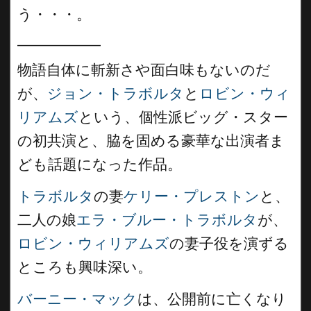
う・・・。
__________
物語自体に斬新さや面白味もないのだ
が、
ジョン・トラボルタ
と
ロビン・ウィ
リアムズ
という、個性派ビッグ・スター
の初共演と、脇を固める豪華な出演者ま
ども話題になった作品。
トラボルタ
の妻
ケリー・プレストン
と、
二人の娘
エラ・ブルー・トラボルタ
が、
ロビン・ウィリアムズ
の妻子役を演ずる
ところも興味深い。
バーニー・マック
は、公開前に亡くなり