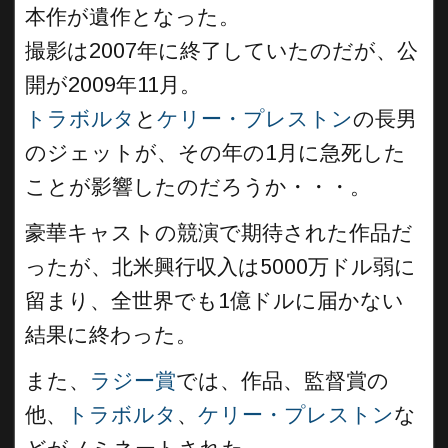
本作が遺作となった。
撮影は2007年に終了していたのだが、公
開が2009年11月。
トラボルタ
と
ケリー・プレストン
の長男
のジェットが、その年の1月に急死した
ことが影響したのだろうか・・・。
豪華キャストの競演で期待された作品だ
ったが、北米興行収入は5000万ドル弱に
留まり、全世界でも1億ドルに届かない
結果に終わった。
また、
ラジー賞
では、作品、監督賞の
他、
トラボルタ
、
ケリー・プレストン
な