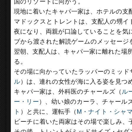
国のリゾートに向かう。
現地に着いたキャパ一家は、ホテルの支
マドックスとトレントは、支配人の甥イ
夜になり、両親が口論していることを気
ブから渡された解読ゲームのメッセージ
翌朝、支配人は、キャパ一家に離れた場
る。
その場に向かっていたラッパーのミッド
ル
）は、連れの女性が海に入る姿を見つ
キャパ一家は、外科医のチャールズ（
ル
ー・リー
）、幼い娘のカーラ、チャール
ト
）と共に、運転手（
M・ナイト・シャ
ビーチに着いた両家はその場で楽しみ、
その後、トレントがミッドサイズ・セダ