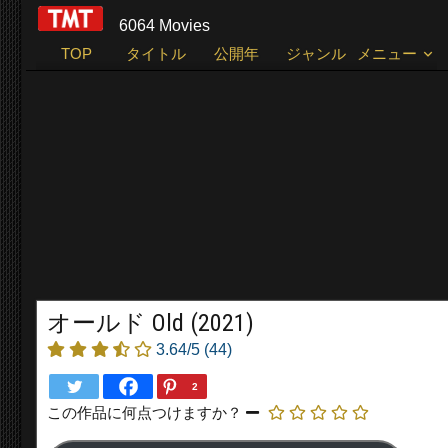
6064 Movies
TOP
タイトル
公開年
ジャンル
メニュー
オールド Old (2021)
3.64/5
(44)
2
この作品に何点つけますか？