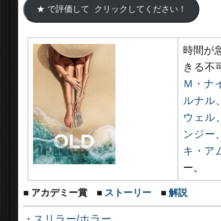
時間が
きる不
Ｍ・ナ
ルナル
ウェル
ンジー
キ・ア
ー。
■
アカデミー賞
■
ストーリー
■
解説
・
スリラー/ホラー