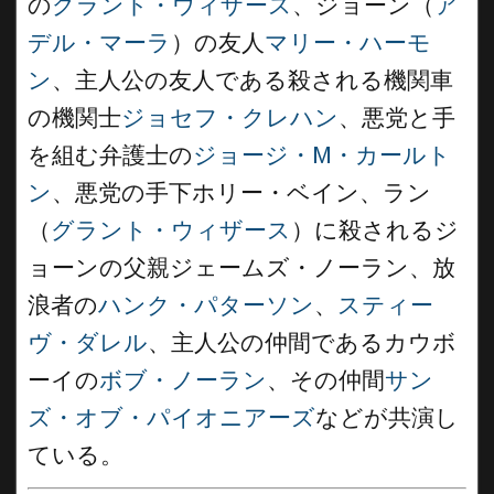
の
グラント・ウィザース
、ジョーン（
ア
デル・マーラ
）の友人
マリー・ハーモ
ン
、主人公の友人である殺される機関車
の機関士
ジョセフ・クレハン
、悪党と手
を組む弁護士の
ジョージ・M・カールト
ン
、悪党の手下ホリー・ベイン、ラン
（
グラント・ウィザース
）に殺されるジ
ョーンの父親ジェームズ・ノーラン、放
浪者の
ハンク・パターソン
、
スティー
ヴ・ダレル
、主人公の仲間であるカウボ
ーイの
ボブ・ノーラン
、その仲間
サン
ズ・オブ・パイオニアーズ
などが共演し
ている。