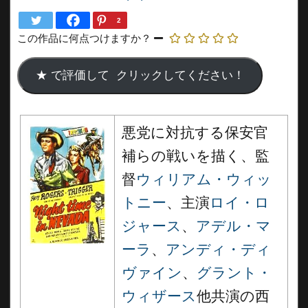
2
この作品に何点つけますか？
悪党に対抗する保安官
補らの戦いを描く、監
督
ウィリアム・ウィッ
トニー
、主演
ロイ・ロ
ジャース
、
アデル・マ
ーラ
、
アンディ・ディ
ヴァイン
、
グラント・
ウィザース
他共演の西