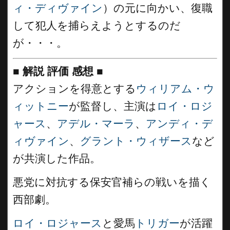
ィ・ディヴァイン
）の元に向かい、復職
して犯人を捕らえようとするのだ
が・・・。
■
解説 評価 感想
■
アクションを得意とする
ウィリアム・ウ
ィットニー
が監督し、主演は
ロイ・ロジ
ャース
、
アデル・マーラ
、
アンディ・デ
ィヴァイン
、
グラント・ウィザース
など
が共演した作品。
悪党に対抗する保安官補らの戦いを描く
西部劇。
ロイ・ロジャース
と愛馬
トリガー
が活躍