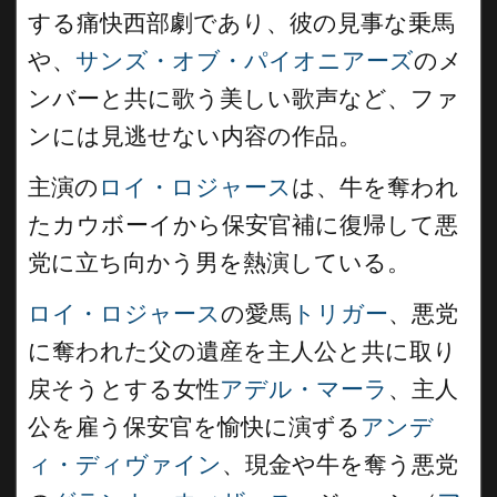
する痛快西部劇であり、彼の見事な乗馬
や、
サンズ・オブ・パイオニアーズ
のメ
ンバーと共に歌う美しい歌声など、ファ
ンには見逃せない内容の作品。
主演の
ロイ・ロジャース
は、牛を奪われ
たカウボーイから保安官補に復帰して悪
党に立ち向かう男を熱演している。
ロイ・ロジャース
の愛馬
トリガー
、悪党
に奪われた父の遺産を主人公と共に取り
戻そうとする女性
アデル・マーラ
、主人
公を雇う保安官を愉快に演ずる
アンデ
ィ・ディヴァイン
、現金や牛を奪う悪党