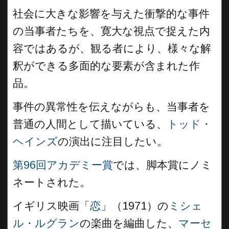
社会に大きな影響を与えた衝撃的な事件
の当事者たちを、寛大な視点で捉えた内
容ではあるが、観る者により、様々な解
釈ができる多面的な要素が含まれた作
品。
事件の異常性を伝えながらも、当事者を
普通の人間として描いている、
トッド・
ヘインズ
の演出に注目したい。
第96回アカデミー賞
では、脚本賞にノミ
ネートされた。
イギリス映画「
恋
」（1971）の
ミシェ
ル・ルグラン
の楽曲を編曲した、
マーセ