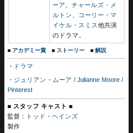
ーア
、
チャールズ・メ
ルトン
、
コーリー・マ
イケル・スミス
他共演
のドラマ。
■
アカデミー賞
■
ストーリー
■
解説
・
ドラマ
・
ジュリアン・ムーア / Julianne Moore /
Pinterest
■
スタッフ キャスト
■
監督：
トッド・ヘインズ
製作