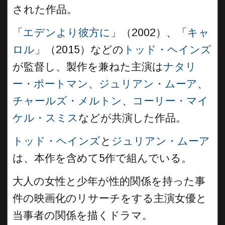
された作品。
「
エデンより彼方に
」（2002）、「
キャ
ロル
」（2015）などの
トッド・ヘインズ
が監督し、製作を兼ねた主演は
ナタリ
ー・ポートマン
、
ジュリアン・ムーア
、
チャールズ・メルトン
、
コーリー・マイ
ケル・スミス
などが共演した作品。
トッド・ヘインズ
と
ジュリアン・ムーア
は、本作を含めて5作で組んでいる。
大人の女性と少年が性的関係を持った事
件の映画化のリサーチをする主演女優と
当事者の関係を描くドラマ。