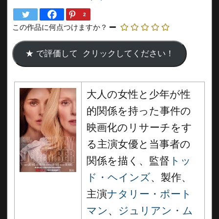
2
この作品に何点つけますか？
大人の女性と少年が性
的関係を持った事件の
映画化のリサーチをす
る主演女優と当事者の
関係を描く、監督
トッ
ド・ヘインズ
、製作、
主演
ナタリー・ポート
マン
、
ジュリアン・ム