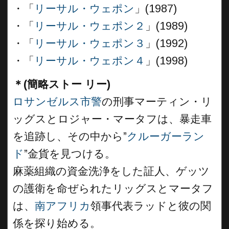
・「
リーサル・ウェポン
」(1987)
・「
リーサル・ウェポン２
」(1989)
・「
リーサル・ウェポン３
」(1992)
・「
リーサル・ウェポン４
」(1998)
＊(簡略ストー リー)
ロサンゼルス市警
の刑事マーティン・リ
ッグスとロジャー・マータフは、暴走車
を追跡し、その中から”
クルーガーラン
ド
”金貨を見つける。
麻薬組織の資金洗浄をした証人、ゲッツ
の護衛を命ぜられたリッグスとマータフ
は、
南アフリカ
領事代表ラッドと彼の関
係を探り始める。