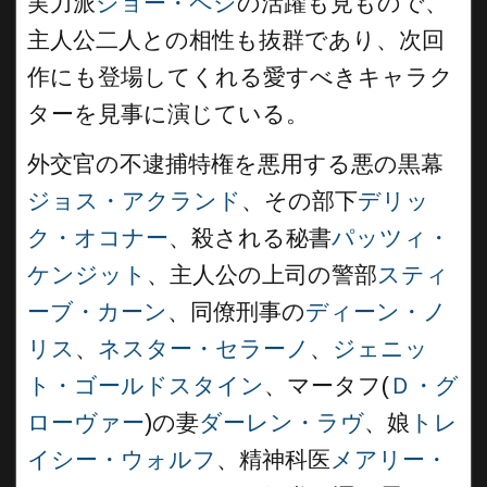
実力派
ジョー・ペシ
の活躍も見もので、
主人公二人との相性も抜群であり、次回
作にも登場してくれる愛すべきキャラク
ターを見事に演じている。
外交官の不逮捕特権を悪用する悪の黒幕
ジョス・アクランド
、その部下
デリッ
ク・オコナー
、殺される秘書
パッツィ・
ケンジット
、主人公の上司の警部
スティ
ーブ・カーン
、同僚刑事の
ディーン・ノ
リス
、
ネスター・セラーノ
、
ジェニッ
ト・ゴールドスタイン
、マータフ(
Ｄ・グ
ローヴァー
)の妻
ダーレン・ラヴ
、娘
トレ
イシー・ウォルフ
、精神科医
メアリー・