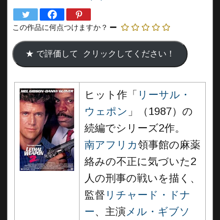
この作品に何点つけますか？
ヒット作「
リーサル・
ウェポン
」（1987）の
続編でシリーズ2作。
南アフリカ
領事館の麻薬
絡みの不正に気づいた2
人の刑事の戦いを描く、
監督
リチャード・ドナ
ー
、主演
メル・ギブソ