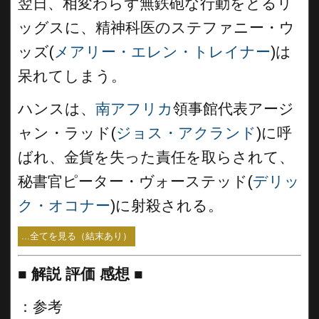
翌日、相変わらず無鉄砲な行動をとるリ
ッグスに、精神科医のステファニー・ウ
ッズ(
メアリー・エレン・トレイナー
)は
呆れてしまう。
ハンスは、
南アフリカ
領事館代表アージ
ャン・ラッド(
ジョス・アクランド
)に呼
ばれ、金貨を失った責任を取らされて、
秘書官ピーター・ヴォーステッド(
デリッ
ク・オコナー
)に射殺される。
...全てを見る（結末あり）
■
解説 評価 感想 ■
：参考