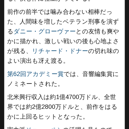
前作の前半では噛み合わない相棒だっ
た、人間味を増したベテラン刑事を演ず
る
ダニー・グローヴァー
との友情も爽や
かに描かれ、激しい戦いの後も心地よさ
が残る、
リチャード・ドナー
の切れ味の
よい演出も冴え渡る。
第62回アカデミー賞
では、音響編集賞に
ノミネートされた。
北米興行収入は約1億4700万ドル、全世
界では約2億2800万ドルと、前作をはる
かに上回るヒットとなった。