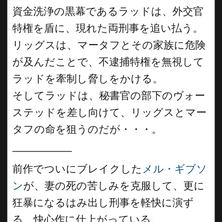
資金洗浄の黒幕であるラッドは、外交官
特権を盾に、現れた両刑事を追い払う。
リッグスは、マータフとその家族に危険
が及んだことで、不逮捕特権を無視して
ラッドを牽制し脅しをかける。
そしてラッドは、秘書官の部下のヴォー
ステッドを差し向けて、リッグスとマー
タフの命を狙うのだが・・・。
__________
前作でついにブレイクした
メル・ギブソ
ン
が、妻の死の苦しみを克服して、更に
狂暴になるはみ出し刑事を軽快に演ず
る、快心作に仕上がっている。