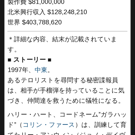
製作費 $81,000,000
北米興行収入 $128,248,210
世界 $403,788,620
＊詳細な内容、結末が記載されていま
す。
■
ストーリー
■
1997年、
中東
。
あるテロリストを尋問する秘密諜報員
は、相手が手榴弾を持っていることに気
づき、仲間達を救うために犠牲になる。
ハリー・ハート、コードネーム”ガラハッ
ド”（
コリン・ファース
）は、訓練して育
てたリー・アンウィン（ジョノ・デイヴ