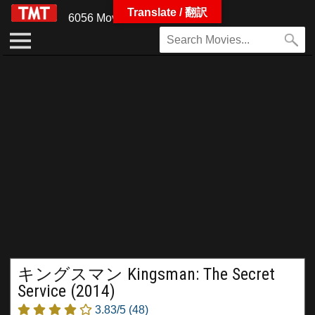
Translate / 翻訳
6056 Movies
キングスマン Kingsman: The Secret
Service (2014)
3.83/5
(48)