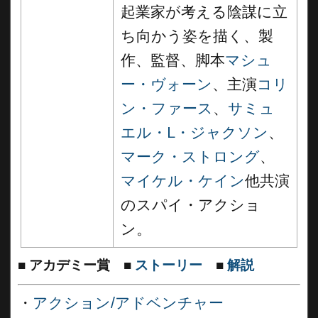
起業家が考える陰謀に立
ち向かう姿を描く、製
作、監督、脚本
マシュ
ー・ヴォーン
、主演
コリ
ン・ファース
、
サミュ
エル・L・ジャクソン
、
マーク・ストロング
、
マイケル・ケイン
他共演
のスパイ・アクショ
ン。
■
アカデミー賞
■
ストーリー
■
解説
・
アクション/アドベンチャー