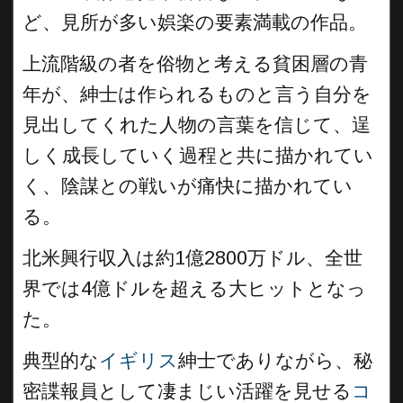
ど、見所が多い娯楽の要素満載の作品。
上流階級の者を俗物と考える貧困層の青
年が、紳士は作られるものと言う自分を
見出してくれた人物の言葉を信じて、逞
しく成長していく過程と共に描かれてい
く、陰謀との戦いが痛快に描かれてい
る。
北米興行収入は約1億2800万ドル、全世
界では4億ドルを超える大ヒットとなっ
た。
典型的な
イギリス
紳士でありながら、秘
密諜報員として凄まじい活躍を見せる
コ