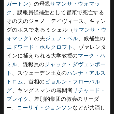
ガートン
）の母親
サマンサ・ウォマッ
ク
、諜報員候補生として冒頭で死亡する
その夫のジョノ・デイヴィース、ギャン
グのボスであるミシェル（
サマンサ・ウ
ォマック
）の夫
ジェフ・ベル
、候補生の
エドワード・ホルクロフト
、ヴァレンタ
インに捕えられる大学教授の
マーク・ハ
ミル
、諜報員の
ジャック・ダヴェンポー
ト
、スウェーデン王女の
ハンナ・アルス
トロム
、首相の
ビョルン・フローバル
グ
、キングスマンの尋問者
リチャード・
ブレイク
、差別的集団の教会のリーダ
ー、
コーリイ・ジョンソン
などが共演し