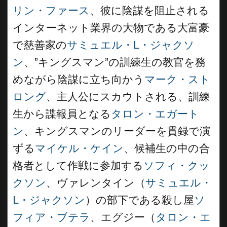
リン・ファース
、彼に陰謀を阻止される
インターネット業界の大物である大富豪
で慈善家の
サミュエル・L・ジャクソ
ン
、”キングスマン”の訓練生の教官を務
めながら陰謀に立ち向かう
マーク・スト
ロング
、主人公にスカウトされる、訓練
生から諜報員となる
タロン・エガート
ン
、キングスマンのリーダーを貫録で演
ずる
マイケル・ケイン
、候補生の中の合
格者として作戦に参加する
ソフィ・クッ
クソン
、ヴァレンタイン（
サミュエル・
L・ジャクソン
）の部下である殺し屋
ソ
フィア・ブテラ
、エグジー（
タロン・エ