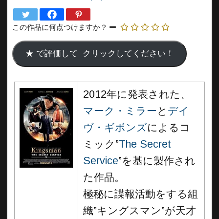
この作品に何点つけますか？
2012年に発表された、
マーク・ミラー
と
デイ
ヴ・ギボンズ
によるコ
ミック”
The Secret
Service
”を基に製作され
た作品。
極秘に諜報活動をする組
織”キングスマン”が天才