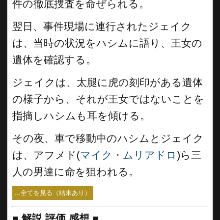
件の徹底捜査を命ぜられる。
翌日、事件現場に連行されたジェイク
は、当時の状況をハシムに語り、王女の
遺体を確認する。
ジェイクは、太腿に虎の刻印がある遺体
の様子から、それが王女ではないことを
指摘しハシムも耳を傾ける。
その夜、車で移動中のハシムとジェイク
は、アフメド(
マイク・ムリアドロ
)ら三
人の男達に命を狙われる。
...全てを見る（結末あり）
■
解説 評価 感想 ■