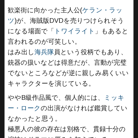
歓楽街に向かった主人公(
ケラン・ラッ
ツ
)が、海賊版DVDを売りつけられそう
になる場面で「
トワイライト
」もあると
言われるのが可笑しい。
はみ出し
海兵隊
員という役柄でもあり、
銃器の扱いなどは得意だが、言動が完璧
でないところなどが逆に親しみ易くいい
キャラクターを演じている。
ややB級作品風で、個人的には、
ミッキ
ー・ローク
の出演がなければ鑑賞してい
なかったと思う。
極悪人の彼の存在は別格で、貫録十分の