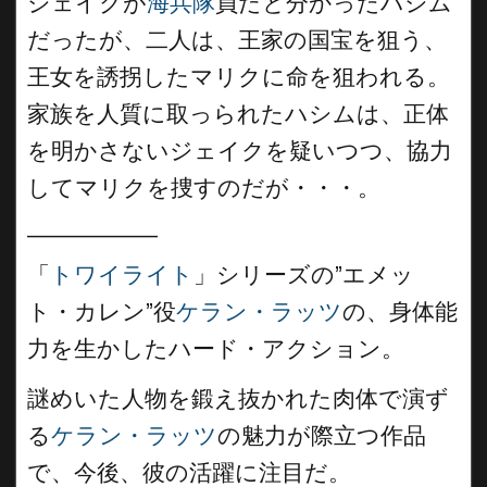
ジェイクが
海兵隊
員だと分かったハシム
だったが、二人は、王家の国宝を狙う、
王女を誘拐したマリクに命を狙われる。
家族を人質に取っられたハシムは、正体
を明かさないジェイクを疑いつつ、協力
してマリクを捜すのだが・・・。
__________
「
トワイライト
」シリーズの”エメッ
ト・カレン”役
ケラン・ラッツ
の、身体能
力を生かしたハード・アクション。
謎めいた人物を鍛え抜かれた肉体で演ず
る
ケラン・ラッツ
の魅力が際立つ作品
で、今後、彼の活躍に注目だ。