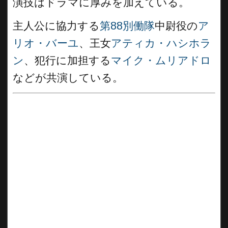
演技はドラマに厚みを加えている。
主人公に協力する
第88別働隊
中尉役の
ア
リオ・バーユ
、王女
アティカ・ハシホラ
ン
、犯行に加担する
マイク・ムリアドロ
などが共演している。