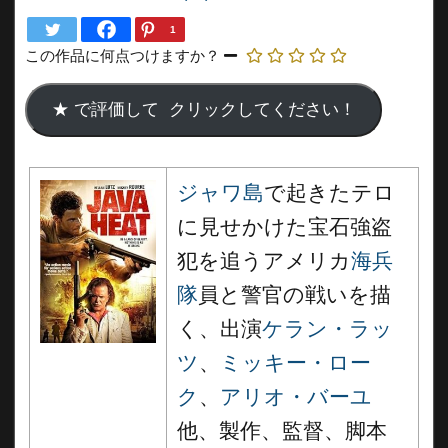
1
この作品に何点つけますか？
ジャワ島
で起きたテロ
に見せかけた宝石強盗
犯を追うアメリカ
海兵
隊
員と警官の戦いを描
く、出演
ケラン・ラッ
ツ
、
ミッキー・ロー
ク
、
アリオ・バーユ
他、製作、監督、脚本