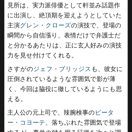
見所は、実力派俳優として軒並み話題作
に出演し、絶頂期を迎えようとしていた
主演
グレン・クローズ
の演技で、登場の
瞬間から自信漲り、表情だけで弁護士だ
と分かるあたりは、正に玄人好みの演技
力を見せ付けてくれる。
さすがの
ジェフ・ブリッジス
も、彼女に
圧倒されているような雰囲気で影が薄
く、今回は脇役に徹しているようにも思
える。
主人公の元上司で、辣腕検事の
ピータ
ー・コヨーテ
、落ちぶれた雰囲気で登場