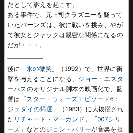
だとして訴えを起こす。
ある事件で、元上司クラズニーを疑って
いたバーンズは、彼に戦いを挑み、やが
て彼女とジャックは親密な関係になるの
だが・・・。
__________
後に「
氷の微笑
」（1992）で、世界に衝
撃を与えることになる、
ジョー・エスタ
ーハス
のオリジナル脚本の映画化で、監
督は「
スター・ウォーズエピソード6：
ジェダイの帰還
」（1983）に大抜擢され
た
リチャード・マーカンド
、「
007シリ
ーズ
」などの
ジョン・バリー
が音楽を担