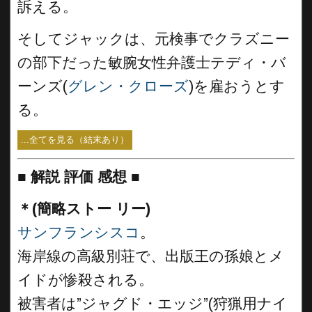
訴える。
そしてジャックは、元検事でクラズニー
の部下だった敏腕女性弁護士テディ・バ
ーンズ(
グレン・クローズ
)を雇おうとす
る。
...全てを見る（結末あり）
■
解説 評価 感想 ■
＊(簡略ストー リー)
サンフランシスコ
。
海岸線の高級別荘で、出版王の孫娘とメ
イドが惨殺される。
被害者は”ジャグド・エッジ”(狩猟用ナイ