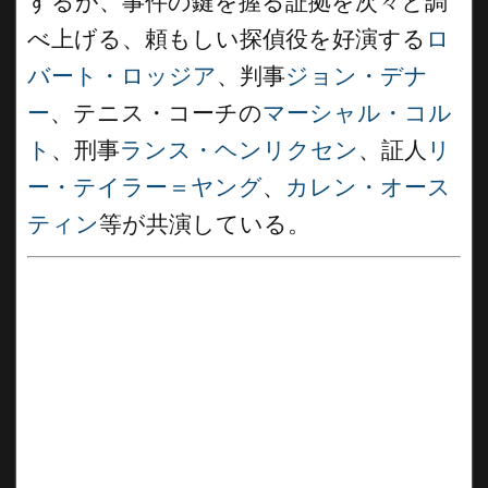
するが、事件の鍵を握る証拠を次々と調
べ上げる、頼もしい探偵役を好演する
ロ
バート・ロッジア
、判事
ジョン・デナ
ー
、テニス・コーチの
マーシャル・コル
ト
、刑事
ランス・ヘンリクセン
、証人
リ
ー・テイラー＝ヤング
、
カレン・オース
ティン
等が共演している。