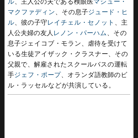
ル
、主人公の夫である検眼医
マシュー・
マクファディン
、その息子
ジュード・ヒ
ル
、彼の子守
レイチェル・セノット
、主
人公夫婦の友人
レノン・パーハム
、その
息子ジェイコブ・モラン、虐待を受けて
いる生徒アイザック・クラスナー、その
父親で、解雇されたスクールバスの運転
手
ジェフ・ポープ
、オランダ語教師のビ
ル・ラッセルなどが共演している。