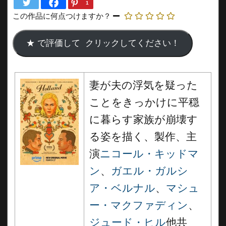
1
この作品に何点つけますか？
妻が夫の浮気を疑った
ことをきっかけに平穏
に暮らす家族が崩壊す
る姿を描く、製作、主
演
ニコール・キッドマ
ン
、
ガエル・ガルシ
ア・ベルナル
、
マシュ
ー・マクファディン
、
ジュード・ヒル
他共