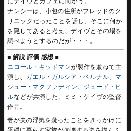
にデイヴとカフェに向かう。
ナンシーは、小包の住所がフレッドのク
リニックだったことを話し、そこに何か
を隠してあると考え、デイヴとその場を
調べようとするのだが・・・。
■
解説 評価 感想
■
ニコール・キッドマン
が製作を兼ねて主
演し、
ガエル・ガルシア・ベルナル
、
マ
シュー・マクファディン
、
ジュード・ヒ
ル
などが共演した、ミミ・ケイヴの監督
作品。
妻が夫の浮気を疑ったことをきっかけに
平穏に暮らす家族が崩壊する姿を描くミ