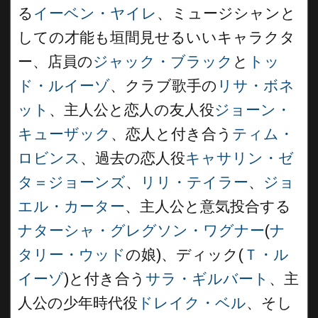
る
イーベン・ヤイレ
、ミュージシャンと
しての才能も垣間見せるいいキャラクタ
ー、店員の
ジャック・ブラック
と
トッ
ド・ルイーゾ
、クラブ歌手の
リサ・ボネ
ット
、主人公と恋人の友人役
ジョーン・
キューザック
、恋人と付き合う
ティム・
ロビンス
、過去の恋人役
キャサリン・ゼ
タ＝ジョーンズ
、
リリ・テイラー
、
ジョ
エル・カーター
、主人公と意気投合する
ナターシャ・グレグソン・ワグナー
(
ナ
タリー・ウッド
の娘)、ディック(
Ｔ・ル
イーゾ
)と付き合う
サラ・ギルバート
、主
人公の少年時代役
ドレイク・ベル
、そし