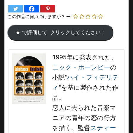
この作品に何点つけますか？
1995年に発表された、
ニック・ホーンビー
の
小説”
ハイ・フィデリテ
ィ
”を基に製作された作
品。
恋人に去られた音楽マ
ニアの青年の恋の行方
を描く、監督
スティー