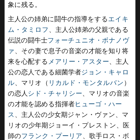
象に残る。
主人公の姉弟に闘牛の指導をする
エイキ
ム・タミロフ
、主人公姉弟の父親である
伝説の闘牛士
フォーチュニオ・ボナノヴ
ァ
、その妻で息子の音楽の才能を知り将
来を心配する
メアリー・アスター
、主人
公の恋人である細菌学者
ジョン・キャロ
ル
、マリオ（
リカルド・モンタルバン
）
の恋人
シド・チャリシー
、マリオの音楽
の才能を認める指揮者
ヒューゴ・ハー
ス
、主人公の少女期ジャン・ヴァン、マ
リオの少年期ジョーイ・プレストン、医
師の
フランク・プーリア
、歌手ロス・ボ