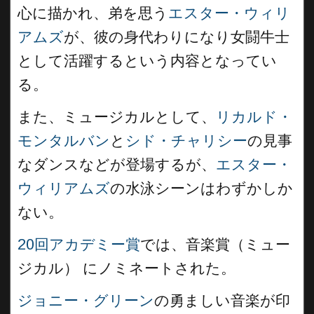
心に描かれ、弟を思う
エスター・ウィリ
アムズ
が、彼の身代わりになり女闘牛士
として活躍するという内容となってい
る。
また、ミュージカルとして、
リカルド・
モンタルバン
と
シド・チャリシー
の見事
なダンスなどが登場するが、
エスター・
ウィリアムズ
の水泳シーンはわずかしか
ない。
20回アカデミー賞
では、音楽賞（ミュー
ジカル） にノミネートされた。
ジョニー・グリーン
の勇ましい音楽が印