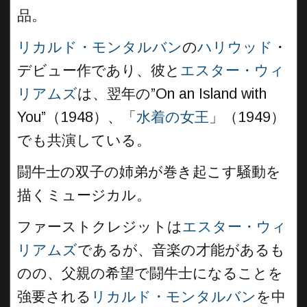
品。
リカルド・モンタルバン
の
ハリウッド
・
デビュー作であり、彼と
エスター・ウィ
リアムズ
は、翌年の”On an Island with
You”（1948）、「
水着の女王
」（1949）
でも共演している。
闘牛士の双子の姉弟が巻き起こす騒動を
描くミュージカル。
ファーストクレジットは
エスター・ウィ
リアムズ
であるが、音楽の才能があるも
のの、父親の希望で闘牛士になることを
強要される
リカルド・モンタルバン
を中