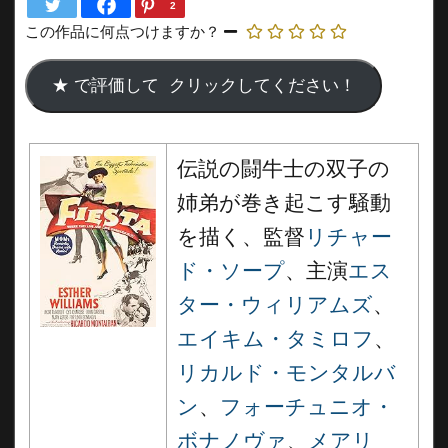
2
この作品に何点つけますか？
伝説の闘牛士の双子の
姉弟が巻き起こす騒動
を描く、監督
リチャー
ド・ソープ
、主演
エス
ター・ウィリアムズ
、
エイキム・タミロフ
、
リカルド・モンタルバ
ン
、
フォーチュニオ・
ボナノヴァ
、
メアリ