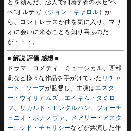
とを頼んだ、恋人で細菌学者のホセ”ペ
ペ”オルテガ（
ジョン・キャロル
）か
ら、コントレラスが曲を気に入り、マリ
オに会いに来ることを知り喜ぶのだ
が・・・。
■
解説 評価 感想
■
ドラマ、コメディ、ミュージカル、西部
劇など様々な作品を手がけていた
リチャ
ード・ソープ
が監督し、主演は
エスタ
ー・ウィリアムズ
、
エイキム・タミロ
フ
、
リカルド・モンタルバン
、
フォーチ
ュニオ・ボナノヴァ
、
メアリー・アスタ
ー
、
シド・チャリシー
などが共演した作