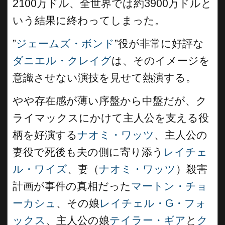
2100万ドル、全世界では約3900万ドルと
いう結果に終わってしまった。
”
ジェームズ・ボンド
”役が非常に好評な
ダニエル・クレイグ
は、そのイメージを
意識させない演技を見せて熱演する。
やや存在感が薄い序盤から中盤だが、ク
ライマックスにかけて主人公を支える役
柄を好演する
ナオミ・ワッツ
、主人公の
妻役で死後も夫の側に寄り添う
レイチェ
ル・ワイズ
、妻（
ナオミ・ワッツ
）殺害
計画が事件の真相だった
マートン・チョ
ーカシュ
、その娘
レイチェル・G・フォ
ックス
、主人公の娘
テイラー・ギア
と
ク