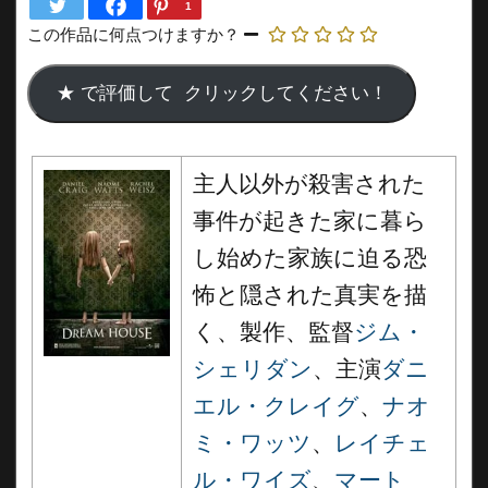
1
この作品に何点つけますか？
主人以外が殺害された
事件が起きた家に暮ら
し始めた家族に迫る恐
怖と隠された真実を描
く、製作、監督
ジム・
シェリダン
、主演
ダニ
エル・クレイグ
、
ナオ
ミ・ワッツ
、
レイチェ
ル・ワイズ
、
マート