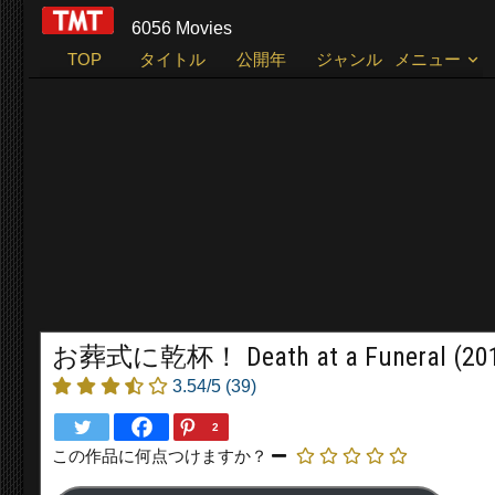
6056 Movies
TOP
タイトル
公開年
ジャンル
メニュー
お葬式に乾杯！ Death at a Funeral (20
3.54/5
(39)
2
この作品に何点つけますか？