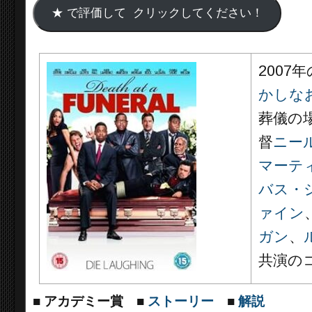
2007年
かしな
葬儀の
督
ニー
マーテ
バス・
ァイン
ガン
、
共演の
■
アカデミー賞
■
ストーリー
■
解説