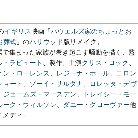
の
イギリス
映画「
ハウエルズ家のちょっとお
お葬式
」の
ハリウッド
版リメイク。
場で集まった家族が巻き起こす騒動を描く、監
ル・ラビュート
、製作、主演
クリス・ロック
、
ィン・ローレンス
、
レジーナ・ホール
、
コロン
ショート
、
ゾーイ・サルダナ
、
ロレッタ・デヴ
、
ジェームズ・マースデン
、
トレイシー・モー
ルーク・ウィルソン
、
ダニー・グローヴァー
他
コメディ。