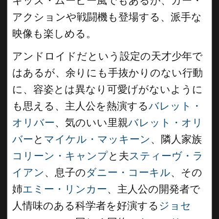
キッズ・ムービー風でもあるが、カー・
アクションや戦闘機も登場する、派手な
映像も楽しめる。
アンドロイドだという設定の天才少年で
はあるが、余りにも手抜かりのない行動
に、容姿とは異なり可愛げがないように
も思える、主人公を熱演する
バレット・
オリバー
、気のいい里親
バレット・オリ
バー
と
マイケル・マッキーン
、隣人家族
コリーン・キャンプ
と夫
スティーヴ・ラ
イアン
、息子の
ダニー・コーキル
、その
姉
エミー・リンカー
、主人公の開発者で
人情味のある科学者を好演する
ジョセ