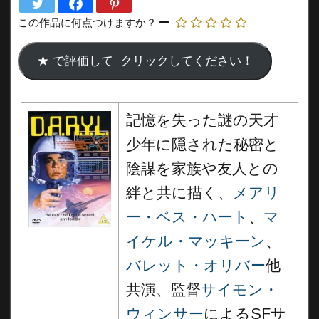
この作品に何点つけますか？
記憶を失った謎の天才
少年に隠された秘密と
陰謀を家族や友人との
絆と共に描く、
メアリ
ー・ベス・ハート
、
マ
イケル・マッキーン
、
バレット・オリバー
他
共演、監督
サイモン・
ウィンサー
によるSFサ