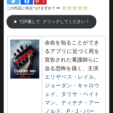
2
この作品に何点つけますか？
余命を知ることができ
るアプリに近づく死を
宣告された看護師らに
迫る恐怖を描く、主演
エリザベス・レイル
、
ジョーダン・キャロウ
ェイ
、
タリサ・ベイト
マン
、
ティチナ・アー
ノルド
、
P・J・バー