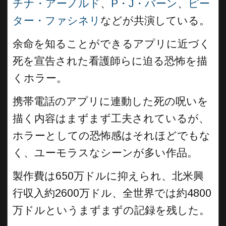
チナ・アーノルド
、
P・J・バーン
、
ピー
ター・ファシネリ
などが共演している。
余命を知ることができるアプリに近づく
死を宣告された看護師らに迫る恐怖を描
くホラー。
携帯電話のアプリに連動した死の呪いを
描く内容はまずまず工夫されているが、
ホラーとしての恐怖感はそれほどでもな
く、ユーモラスなシーンが多い作品。
製作費は650万ドルに抑えられ、北米興
行収入約2600万ドル、全世界では約4800
万ドルというまずまずの記録を残した。