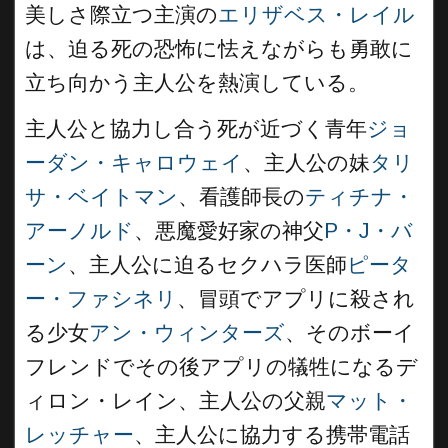
美しさ際立つ主演の
エリザベス・レイル
は、迫る死の恐怖に怯えながらも勇敢に
立ち向かう主人公を熱演している。
主人公と協力し合う死が近づく青年
ジョ
ーダン・キャロウェイ
、主人公の妹
タリ
サ・ベイトマン
、看護師長の
ティチナ・
アーノルド
、悪魔愛好家の神父
P・J・バ
ーン
、主人公に迫るセクハラ医師
ピータ
ー・ファシネリ
、冒頭でアプリに殺され
る少女
アン・ウィンターズ
、そのボーイ
フレンドでその後アプリの犠牲になるデ
ィロン・レイン、主人公の父親
マット・
レッチャー
、主人公に協力する携帯電話