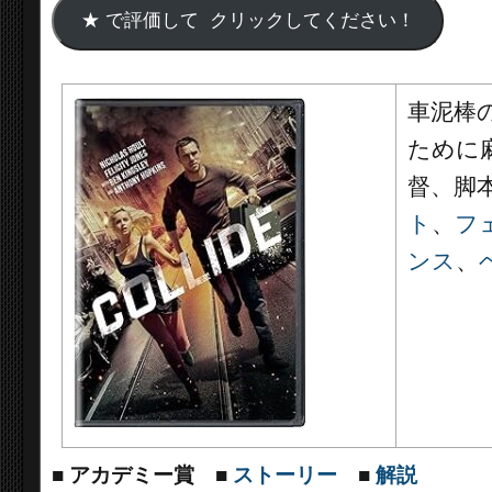
車泥棒
ために
督、脚
ト
、
フ
ンス
、
■
アカデミー賞
■
ストーリー
■
解説