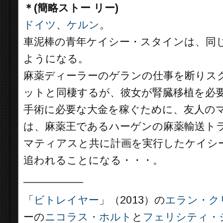
＊(簡略ストー リー)
ドイツ
、
ケルン
。
車泥棒の青年ケイシー・スタインは、同
ようになる。
麻薬ディーラーのゲランの仕事を断りス
ットと同棲するが、彼女が腎臓移植を必
手術に必要な大金を稼ぐために、友人の
は、麻薬王であるハーゲンの麻薬輸送ト
マティアスと共に計画を実行したケイシ
追われることになる・・・。
__________
「
ビトレイヤー
」（2013）の
エラン・ク
ーの
ニコラス・ホルト
と
フェリシティ・