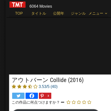
6064 Movies
TOP
タイトル
公開年
ジャンル
メニュー
アウトバーン Collide (2016)
3.53/5
(40)
3
この作品に何点つけますか？