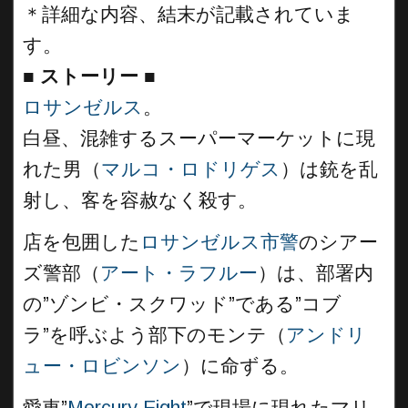
＊詳細な内容、結末が記載されていま
す。
■
ストーリー
■
ロサンゼルス
。
白昼、混雑するスーパーマーケットに現
れた男（
マルコ・ロドリゲス
）は銃を乱
射し、客を容赦なく殺す。
店を包囲した
ロサンゼルス市警
のシアー
ズ警部（
アート・ラフルー
）は、部署内
の”ゾンビ・スクワッド”である”コブ
ラ”を呼ぶよう部下のモンテ（
アンドリ
ュー・ロビンソン
）に命ずる。
愛車”
Mercury Eight
”で現場に現れたマリ