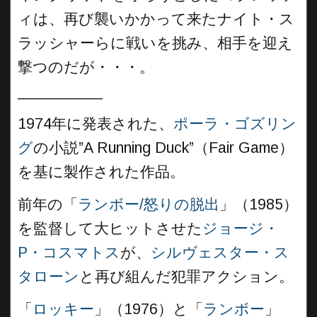
ィは、再び襲いかかって来たナイト・ス
ラッシャーらに戦いを挑み、相手を迎え
撃つのだが・・・。
__________
1974年に発表された、
ポーラ・ゴズリン
グ
の小説”A Running Duck”（Fair Game）
を基に製作された作品。
前年の「
ランボー/怒りの脱出
」（1985）
を監督して大ヒットさせた
ジョージ・
P・コスマトス
が、
シルヴェスター・ス
タローン
と再び組んだ犯罪アクション。
「
ロッキー
」（1976）と「
ランボー
」