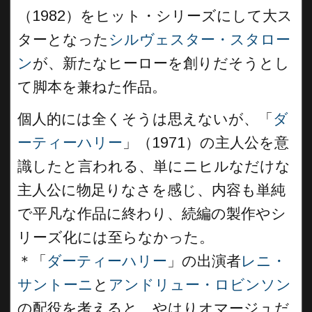
（1982）をヒット・シリーズにして大ス
ターとなった
シルヴェスター・スタロー
ン
が、新たなヒーローを創りだそうとし
て脚本を兼ねた作品。
個人的には全くそうは思えないが、「
ダ
ーティーハリー
」（1971）の主人公を意
識したと言われる、単にニヒルなだけな
主人公に物足りなさを感じ、内容も単純
で平凡な作品に終わり、続編の製作やシ
リーズ化には至らなかった。
＊
「
ダーティーハリー
」の出演者
レニ・
サントーニ
と
アンドリュー・ロビンソン
の配役を考えると、やはりオマージュだ