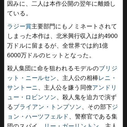
因みに、二人は本作公開の翌年に離婚し
ている。
ラジー賞
主要部門にもノミネートされて
しまった本作は、北米興行収入は約4900
万ドルに留まるが、全世界では約1億
6000万ドルのヒットとなった。
殺人集団に命を狙われるモデルの
ブリジ
ット・ニールセン
、主人公の相棒
レニ・
サントーニ
、主人公を嫌う同僚
アンドリ
ュー・ロビンソン
、殺人鬼を迫力で演ず
る
ブライアン・トンプソン
、その部下
ジ
ョン・ハーツフェルド
、警察官である集
団のスパイ、
リー・ガーリントン
、主人