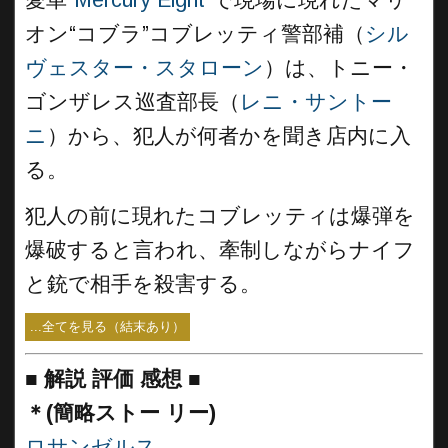
オン“コブラ”コブレッティ警部補（
シル
ヴェスター・スタローン
）は、トニー・
ゴンザレス巡査部長（
レニ・サントー
ニ
）から、犯人が何者かを聞き店内に入
る。
犯人の前に現れたコブレッティは爆弾を
爆破すると言われ、牽制しながらナイフ
と銃で相手を殺害する。
...全てを見る（結末あり）
■
解説 評価 感想
■
＊(簡略ストー リー)
ロサンゼルス
。