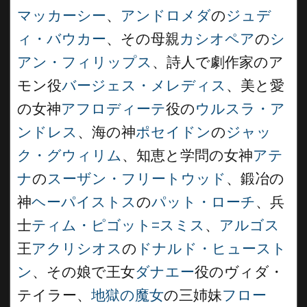
マッカーシー
、
アンドロメダ
の
ジュデ
ィ・バウカー
、その母親
カシオペア
の
シ
アン・フィリップス
、詩人で劇作家のア
モン役
バージェス・メレディス
、美と愛
の女神
アフロディーテ
役の
ウルスラ・ア
ンドレス
、海の神
ポセイドン
の
ジャッ
ク・グウィリム
、知恵と学問の女神
アテ
ナ
の
スーザン・フリートウッド
、鍛冶の
神
ヘーパイストス
の
パット・ローチ
、兵
士
ティム・ピゴット=スミス
、
アルゴス
王
アクリシオス
の
ドナルド・ヒュースト
ン
、その娘で王女
ダナエー
役のヴィダ・
テイラー、
地獄の魔女
の三姉妹
フロー