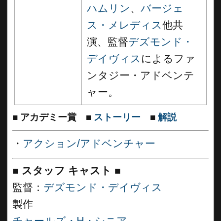
ハムリン
、
バージェ
ス・メレディス
他共
演、監督
デズモンド・
デイヴィス
によるファ
ンタジー・アドベンテ
ャー。
■
アカデミー賞
■
ストーリー
■
解説
・
アクション/アドベンチャー
■
スタッフ キャスト ■
監督：
デズモンド・デイヴィス
製作