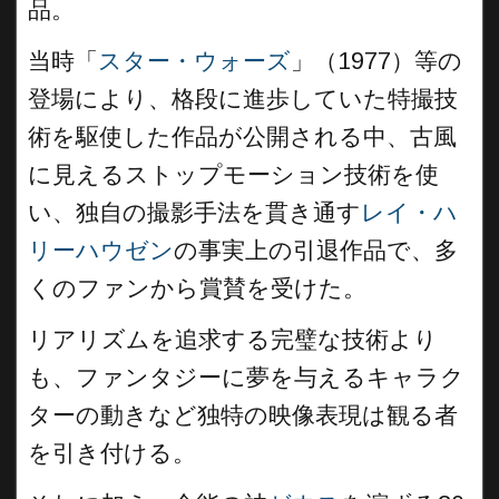
品。
当時「
スター・ウォーズ
」（1977）等の
登場により、格段に進歩していた特撮技
術を駆使した作品が公開される中、古風
に見えるストップモーション技術を使
い、独自の撮影手法を貫き通す
レイ・ハ
リーハウゼン
の事実上の引退作品で、多
くのファンから賞賛を受けた。
リアリズムを追求する完璧な技術より
も、ファンタジーに夢を与えるキャラク
ターの動きなど独特の映像表現は観る者
を引き付ける。