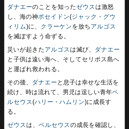
ダナエー
のことを知った
ゼウス
は激怒
し、海の神
ポセイドン
(
ジャック・グウ
ィリム
)に、
クラーケン
を放ち
アルゴス
を滅ぼすよう命ずる。
災いが起きた
アルゴス
は滅び、
ダナエー
と子供は遠い海へ、そしてセリポス島へ
と運ばれ救われる。
その後、
ダナエー
と息子は幸せな生活を
続け、時は流れて、男児は逞しい青年
ペ
ルセウス
(
ハリー・ハムリン
)に成長す
る。
ゼウス
は、
ペルセウス
の成長を確認し、