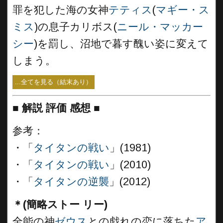
罪を犯した海の女神
テティス
(
マギー・ス
ミス
)の息子カリボス(
ニール・マッカー
シー
)を罰し、沼地で暮す醜い姿に変えて
しまう。
...全てを見る（結末あり）
■
解説 評価 感想 ■
参考：
・「
タイタンの戦い
」(1981)
・「
タイタンの戦い
」(2010)
・「
タイタンの逆襲
」(2012)
＊(簡略ストー リー)
全能の神
ゼウス
との戯れの恋に落ちた
ア