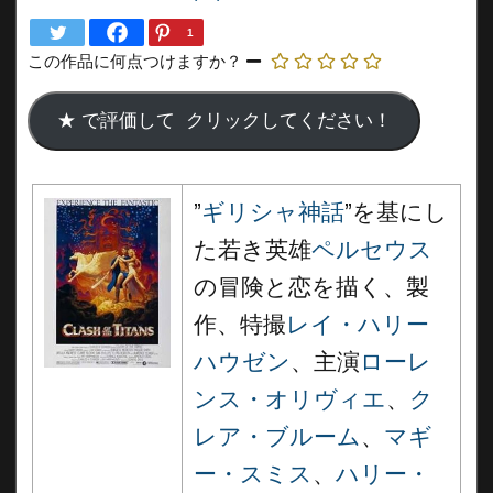
1
この作品に何点つけますか？
”
ギリシャ神話
”を基にし
た若き英雄
ペルセウス
の冒険と恋を描く、製
作、特撮
レイ・ハリー
ハウゼン
、主演
ローレ
ンス・オリヴィエ
、
ク
レア・ブルーム
、
マギ
ー・スミス
、
ハリー・