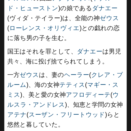
ド・ヒューストン
)の娘である
ダナエー
(ヴィダ・テイラー)は、全能の神
ゼウス
(
ローレンス・オリヴィエ
)との戯れの恋
に落ち男の子を生む。
国王はそれを罪として、
ダナエー
は男児
共々、海に投げ捨てられてしまう。
一方
ゼウス
は、妻の
ヘーラー
(
クレア・ブ
ルーム
)、海の女神
テティス
(
マギー・ス
ミス
)、美と愛の女神
アフロディーテ
(
ウ
ルスラ・アンドレス
)、知恵と学問の女神
アテナ
(
スーザン・フリートウッド
)らと
悠然と暮していた。