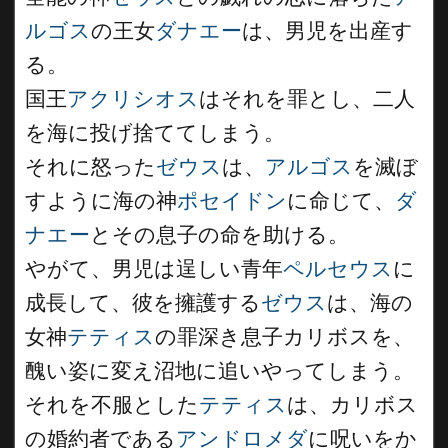
ルゴス
の王女
ダナエー
は、男児を出産す
る。
国王
アクリシオス
はそれを罪とし、二人
を海に投げ捨ててしまう。
それに怒った
ゼウス
は、
アルゴス
を滅ぼ
すように海の神
ポセイドン
に命じて、
ダ
ナエー
とその息子の命を助ける。
やがて、男児は逞しい青年
ペルセウス
に
成長して、彼を擁護する
ゼウス
は、海の
女神
テティス
の罪深き息子カリボスを、
醜い姿に変え沼地に追いやってしまう。
それを不服とした
テティス
は、カリボス
の婚約者である
アンドロメダ
に呪いをか