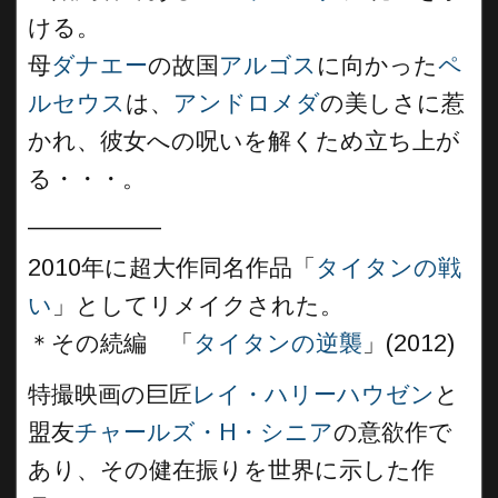
ける。
母
ダナエー
の故国
アルゴス
に向かった
ペ
ルセウス
は、
アンドロメダ
の美しさに惹
かれ、彼女への呪いを解くため立ち上が
る・・・。
__________
2010年に超大作同名作品「
タイタンの戦
い
」としてリメイクされた。
＊その続編 「
タイタンの逆襲
」(2012)
特撮映画の巨匠
レイ・ハリーハウゼン
と
盟友
チャールズ・H・シニア
の意欲作で
あり、その健在振りを世界に示した作