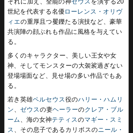
それに加え、全能の神
ゼウス
を演ずる20
世紀を代表する名優
ローレンス・オリヴ
ィエ
の重厚且つ矍鑠たる演技など、豪華
共演陣の顔ぶれも作品に風格を与えてい
る。
多くのキャラクター、美しい王女や女
神、そしてモンスターの大袈裟過ぎない
登場場面など、見せ場の多い作品でもあ
る。
若き英雄
ペルセウス
役の
ハリー・ハムリ
ン
、
ゼウス
の妻
ヘーラー
の
クレア・ブル
ーム
、海の女神
テティス
の
マギー・スミ
ス
、その息子であるカリボスの
ニール・