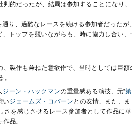
批判的だったが、結局は参加することになり、
を通り、過酷なレースを続ける参加者だったが
ど、トップを競いながらも、時に協力し合い、
の、製作も兼ねた意欲作で、当時としては巨額
る。
人
ジーン・ハックマン
の重量感ある演技、元”
第
渋い
ジェームズ・コバーン
との友情、また、ま
しさを感じさせるレース参加者として作品に華
た作品。