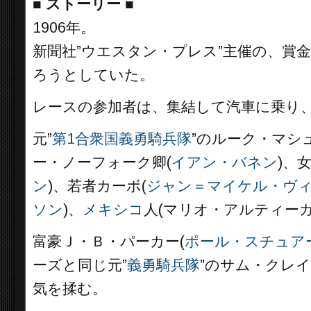
■
ストーリー ■
1906年。
新聞社”ウエスタン・プレス”主催の、賞金
ろうとしていた。
レースの参加者は、集結して汽車に乗り
元”
第1合衆国義勇騎兵隊
”のルーク・マシ
ー・ノーフォーク卿(
イアン・バネン
)、
ン
)、若者カーボ(
ジャン＝マイケル・ヴ
ソン
)、
メキシコ
人(マリオ・アルティー
富豪Ｊ・Ｂ・パーカー(
ポール・スチュア
ーズと同じ元”
義勇騎兵隊
”のサム・クレイ
気を揉む。