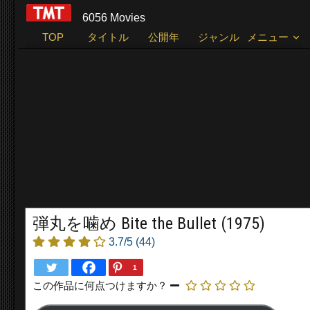
6056 Movies
TOP
タイトル
公開年
ジャンル
メニュー
弾丸を噛め Bite the Bullet (1975)
3.7/5
(44)
1
この作品に何点つけますか？