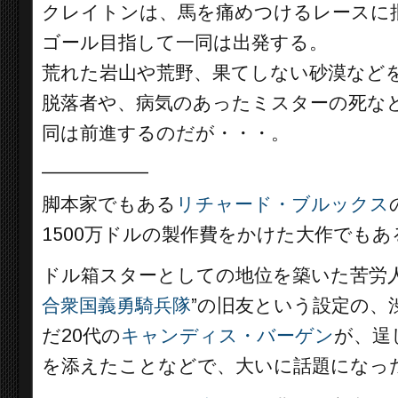
クレイトンは、馬を痛めつけるレースに
ゴール目指して一同は出発する。
荒れた岩山や荒野、果てしない砂漠など
脱落者や、病気のあったミスターの死な
同は前進するのだが・・・。
__________
脚本家でもある
リチャード・ブルックス
1500万ドルの製作費をかけた大作でもあ
ドル箱スターとしての地位を築いた苦労
合衆国義勇騎兵隊
”の旧友という設定の、
だ20代の
キャンディス・バーゲン
が、逞
を添えたことなどで、大いに話題になっ