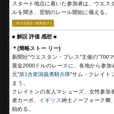
スタート地点に着いた参加者は、ウエスタ
ルを聞き、翌朝のレール開始に備える。
...全てを見る（結末あり）
■
解説 評価 感想 ■
＊(簡略ストー リー)
新聞社”ウエスタン・プレス”主催の”70
賞金2000ドルのレースに、各地から参
元”
第1合衆国義勇騎兵隊
”サム・クレイト
まう。
クレイトンの友人マシューズ、女性参加
者カーボ、
イギリス
紳士ノーフォーク卿
始める。