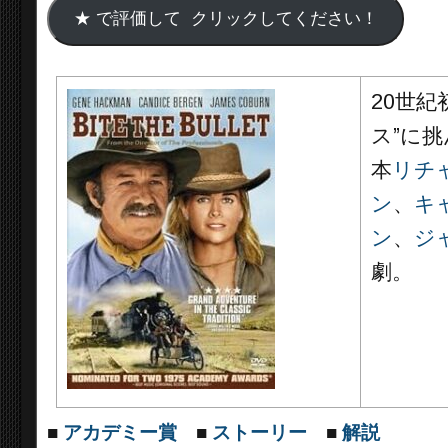
20世紀
ス”に
本
リチ
ン
、
キ
ン
、
ジ
劇。
■
アカデミー賞
■
ストーリー
■
解説