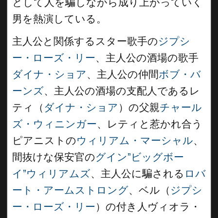
として人を騙しながら成り上がっていく
男を熱演している。
主人公と関係するスター歌手の
ジプシ
ー・ローズ・リー
、主人公の酒場の歌手
ダイナ・ショア
、主人公の仲間
ボブ・バ
ーンズ
、主人公の酒場の支配人であるレ
ティ（
ダイナ・ショア
）の父親
チャール
ズ・ウィニンガー
、レティと惹かれ合う
ピアニストの
ウィリアム・マーシャル
、
間抜けな保安官の
グイン”ビッグボー
イ”ウィリアムズ
、主人公に騙される
ロバ
ート・アームストロング
、ベル（
ジプシ
ー・ローズ・リー
）の付き人ヴィオラ・