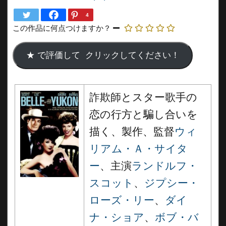
4
この作品に何点つけますか？
詐欺師とスター歌手の
恋の行方と騙し合いを
描く、製作、監督
ウィ
リアム・Ａ・サイタ
ー
、主演
ランドルフ・
スコット
、
ジプシー・
ローズ・リー
、
ダイ
ナ・ショア
、
ボブ・バ