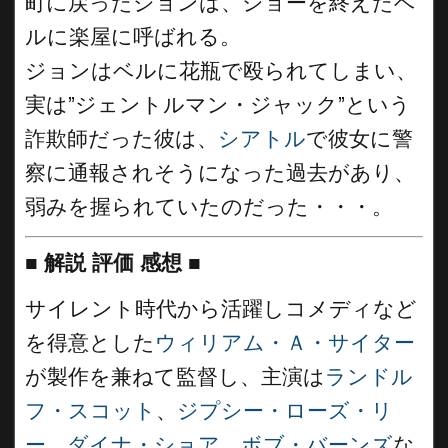
町に戻ったジョンは、ショーを終えたベ
ルに楽屋に呼ばれる。
ジョンはベルに花瓶で殴られてしまい、
実は”ジェントルマン・ジャック”という
詐欺師だった彼は、
シアトル
で彼女に警
察に通報されそうになった過去があり、
弱みを握られていたのだった・・・。
■
解説 評価 感想
■
サイレント時代から活躍しコメディなど
を得意とした
ウィリアム・Ａ・サイター
が製作を兼ねて監督し、主演は
ランドル
フ・スコット
、
ジプシー・ローズ・リ
ー
、
ダイナ・ショア
、
ボブ・バーンズ
な