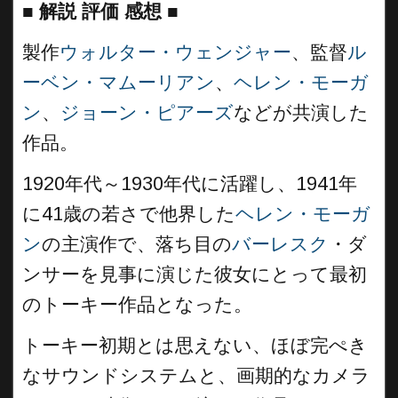
■
解説 評価 感想
■
製作
ウォルター・ウェンジャー
、監督
ル
ーベン・マムーリアン
、
ヘレン・モーガ
ン
、
ジョーン・ピアーズ
などが共演した
作品。
1920年代～1930年代に活躍し、1941年
に41歳の若さで他界した
ヘレン・モーガ
ン
の主演作で、落ち目の
バーレスク
・ダ
ンサーを見事に演じた彼女にとって最初
のトーキー作品となった。
トーキー初期とは思えない、ほぼ完ぺき
なサウンドシステムと、画期的なカメラ