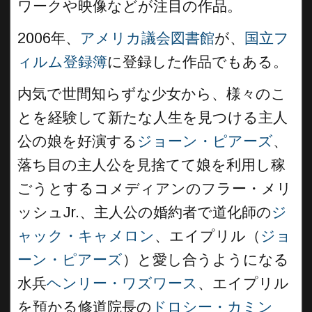
ワークや映像などが注目の作品。
2006年、
アメリカ議会図書館
が、
国立フ
ィルム登録簿
に登録した作品でもある。
内気で世間知らずな少女から、様々のこ
とを経験して新たな人生を見つける主人
公の娘を好演する
ジョーン・ピアーズ
、
落ち目の主人公を見捨てて娘を利用し稼
ごうとするコメディアンのフラー・メリ
ッシュJr.、主人公の婚約者で道化師の
ジ
ャック・キャメロン
、エイプリル（
ジョ
ーン・ピアーズ
）と愛し合うようになる
水兵
ヘンリー・ワズワース
、エイプリル
を預かる修道院長の
ドロシー・カミン