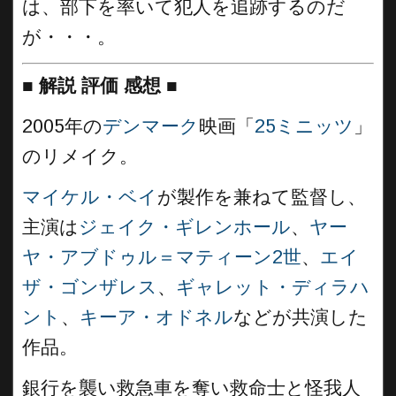
は、部下を率いて犯人を追跡するのだ
が・・・。
■
解説 評価 感想
■
2005年の
デンマーク
映画「
25ミニッツ
」
のリメイク。
マイケル・ベイ
が製作を兼ねて監督し、
主演は
ジェイク・ギレンホール
、
ヤー
ヤ・アブドゥル＝マティーン2世
、
エイ
ザ・ゴンザレス
、
ギャレット・ディラハ
ント
、
キーア・オドネル
などが共演した
作品。
銀行を襲い救急車を奪い救命士と怪我人