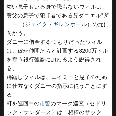
幼い息子もいる身で職もないウィルは、
養父の息子で犯罪者である兄ダニエル”ダ
ニー”（
ジェイク・ギレンホール
）の元に
向かう。
ダニーに借金するつもりだったウィル
は、彼が仲間たちと計画する3200万ドル
を奪う銀行強盗に加わるよう説得され
る。
躊躇しウィルは、エイミーと息子のため
に仕方なくダニーの指示に従うことにす
る。
町を巡回中の
市警
のマーク巡査（セドリ
ック・サンダース）は、相棒のザック