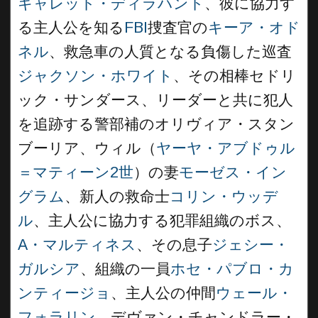
ギャレット・ディラハント
、彼に協力す
る主人公を知る
FBI
捜査官の
キーア・オド
ネル
、救急車の人質となる負傷した巡査
ジャクソン・ホワイト
、その相棒セドリ
ック・サンダース、リーダーと共に犯人
を追跡する警部補のオリヴィア・スタン
ブーリア、ウィル（
ヤーヤ・アブドゥル
＝マティーン2世
）の妻
モーゼス・イン
グラム
、新人の救命士
コリン・ウッデ
ル
、主人公に協力する犯罪組織のボス、
A・マルティネス
、その息子
ジェシー・
ガルシア
、組織の一員
ホセ・パブロ・カ
ンティージョ
、主人公の仲間
ウェール・
フォラリン
、デヴァン・チャンドラー・