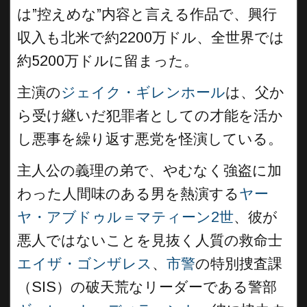
は”控えめな”内容と言える作品で、興行
収入も北米で約2200万ドル、全世界では
約5200万ドルに留まった。
主演の
ジェイク・ギレンホール
は、父か
ら受け継いだ犯罪者としての才能を活か
し悪事を繰り返す悪党を怪演している。
主人公の義理の弟で、やむなく強盗に加
わった人間味のある男を熱演する
ヤー
ヤ・アブドゥル＝マティーン2世
、彼が
悪人ではないことを見抜く人質の救命士
エイザ・ゴンザレス
、
市警
の特別捜査課
（SIS）の破天荒なリーダーである警部