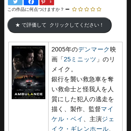
3
この作品に何点つけますか？
2005年の
デンマーク
映
画「
25ミニッツ
」のリ
メイク。
銀行を襲い救急車を奪
い救命士と怪我人を人
質にした犯人の逃走を
描く、製作、監督
マイ
ケル・ベイ
、主演
ジェ
イク・ギレンホール
、