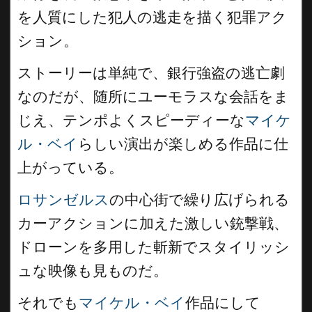
を人質にした犯人の逃走を描く犯罪アク
ション。
ストーリーは単純で、銀行強盗の逃亡劇
なのだが、随所にユーモラスな会話をま
じえ、テンポよくスピーディーな
マイケ
ル・ベイ
らしい演出が楽しめる作品に仕
上がっている。
ロサンゼルス
の中心街で繰り広げられる
カーアクションに加えた激しい銃撃戦、
ドローンを多用した斬新でスタイリッシ
ュな映像も見ものだ。
それでも
マイケル・ベイ
作品にして