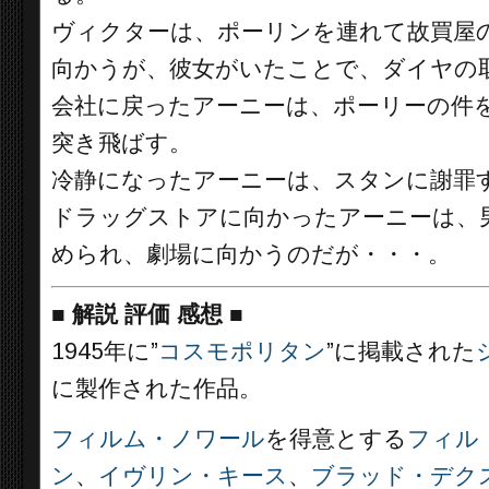
ヴィクターは、ポーリンを連れて故買屋
向かうが、彼女がいたことで、ダイヤの
会社に戻ったアーニーは、ポーリーの件
突き飛ばす。
冷静になったアーニーは、スタンに謝罪
ドラッグストアに向かったアーニーは、
められ、劇場に向かうのだが・・・。
■
解説 評価 感想
■
1945年に”
コスモポリタン
”に掲載された
に製作された作品。
フィルム・ノワール
を得意とする
フィル
ン
、
イヴリン・キース
、
ブラッド・デク