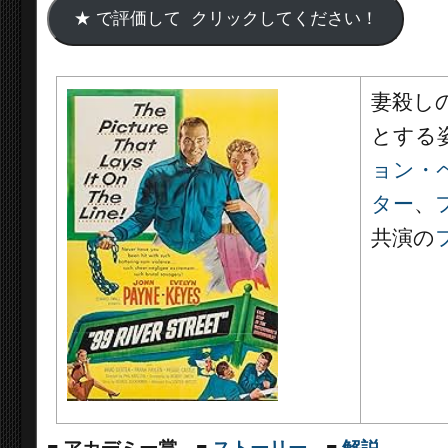
妻殺し
とする
ョン・
ター
、
共演の