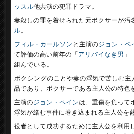
ッスル
他共演の犯罪ドラマ。
妻殺しの罪を着せられた元ボクサーが汚
ル
。
フィル・カールソン
と主演の
ジョン・ペ
て評価の高い前年の「
アリバイなき男
」
組んでいる。
ボクシングのことや妻の浮気で苦しむ主
品であり、ボクサーである主人公の特色
主演の
ジョン・ペイン
は、重傷を負って
浮気が絡む事件に巻き込まれる主人公を
役者として成功するために主人公を利用