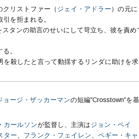
のクリストファー（
ジェイ・アドラー
）の元に
取引を拒まれる。
をスタンの助言のせいにして苛立ち、彼を責め
する。
男を殺したと言って動揺するリンダに助けを求
ジョージ・ザッカーマン
の短編”Crosstown”を
・カールソン
が監督し、主演は
ジョン・ペイ
スター
、
フランク・フェイレン
、
ペギー・キャ