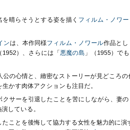
名を晴らそうとする姿を描く
フィルム・ノワー
イン
は、本作同様
フィルム・ノワール
作品とし
（1952）、さらには「
悪魔の島
」（1955）でも
人公の心情と、緻密なストーリーが見どころの
を生かす肉体アクションも注目だ。
ボクサーを引退したことを苦にしながら、妻の
熱演している。
したことを後悔して協力する女性を魅力的に演