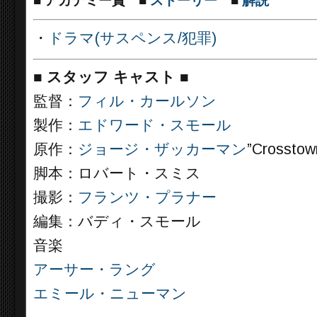
■
アカデミー賞
■
ストーリー
■
解説
・
ドラマ(サスペンス/犯罪)
■
スタッフ キャスト
■
監督：
フィル・カールソン
製作：
エドワード・スモール
原作：
ジョージ・ザッカーマン
”Crosstow
脚本：ロバート・スミス
撮影：
フランツ・プラナー
編集：バディ・スモール
音楽
アーサー・ラング
エミール・ニューマン