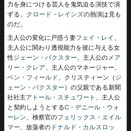
力を身につける芸人を鬼気迫る演技で演
ずる、
クロード・レインズ
の熱演は見も
のだ。
主人公の変化に戸惑う妻
フェイ・レイ
、
主人公に関わり透視能力を彼に与える女
性
ジェーン・バクスター
、主人公の
メア
リー・クレア
、主人公のマネージャー、
ベン・フィールド
、クリスティーン（
ジ
ェーン・バクスター
）の父親である新聞
社社主
アトール・スチュワート
、主人公
と契約しようとする
C・デニール・ウォ
ーレン
、検察官の
フェリックス・エイル
マー
、放蕩者の
ドナルド・カルスロッ