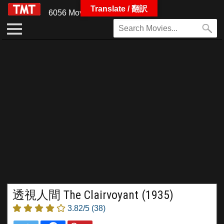
Translate / 翻訳
6056 Movies
透視人間 The Clairvoyant (1935)
3.82/5
(38)