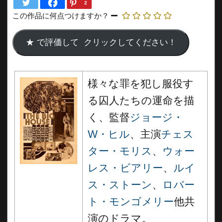
2
この作品に何点つけますか？
様々な罪を犯し服役す
る囚人たちの運命を描
く、監督
ジョージ・
W・ヒル
、主演
チェス
ター・モリス
、
ウォー
レス・ビアリー
、
ルイ
ス・ストーン
、
ロバー
ト・モンゴメリー
他共
演のドラマ。