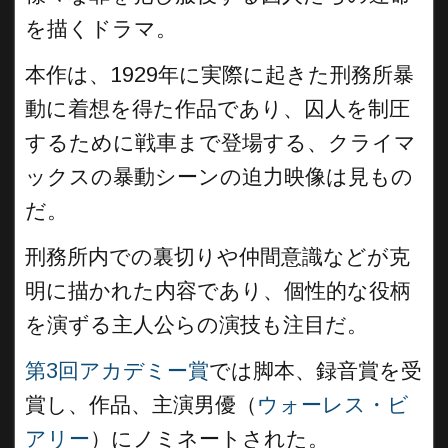
を描くドラマ。
本作は、1929年に実際に起きた刑務所暴
動に着想を得た作品であり、囚人を制圧
するために戦車まで登場する、クライマ
ックスの暴動シーンの迫力映像は見もの
だ。
刑務所内での裏切りや仲間意識などが克
明に描かれた内容であり、個性的な役柄
を演ずる主人公らの演技も注目だ。
第3回アカデミー賞
では脚本、録音賞を受
賞し、作品、主演男優（
ウォーレス・ビ
アリー
）にノミネートされた。