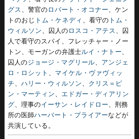
グス
、警官の
ロバート・オコナー
、ケン
トのおじ
トム・ケネディ
、看守の
トム・
ウィルソン
、囚人の
ロスコ・アテス
、囚
人で看守のスパイ、フレッチャー・ノー
トン、モーガンの弁護士
ルイ・ナトー
、
囚人の
ジョージ・マグリール
、
アンジェ
ロ・ロシット
、
マイケル・ヴァヴィッ
チ
、
ハリー・ウィルソン
、
クリス＝ピ
ン・マーティン
、
エドガー・ディアリン
グ
、理事の
イーサン・レイドロー
、刑務
所の医師
ハーバート・プライアー
などが
共演している。