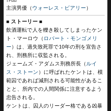
主演男優（
ウォーレス・ビアリー
）
■
ストーリー
■
飲酒運転で人を轢き殺してしまったケン
ト・マーロウ（
ロバート・モンゴメリ
ー
）は、過失致死罪で10年の刑を宣告さ
れ、刑務所に収監される。
ジェームズ・アダムス刑務所長（
ルイ
ス・ストーン
）に呼ばれたケントは、模
範囚であれば減刑される可能性があるこ
とと、所内での人間関係に注意するよう
忠告される。
ケントは、囚人のリーダー格である凶暴