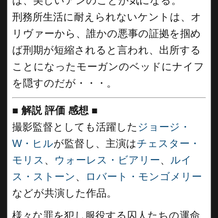
は、美しいアンのことが気になる。
刑務所生活に耐えられないケントは、オ
リヴァーから、誰かの悪事の証拠を掴め
ば刑期が短縮されると言われ、出所する
ことになったモーガンのベッドにナイフ
を隠すのだが・・・。
■
解説 評価 感想
■
撮影監督としても活躍した
ジョージ・
W・ヒル
が監督し、主演は
チェスター・
モリス
、
ウォーレス・ビアリー
、
ルイ
ス・ストーン
、
ロバート・モンゴメリー
などが共演した作品。
様々な罪を犯し服役する囚人たちの運命