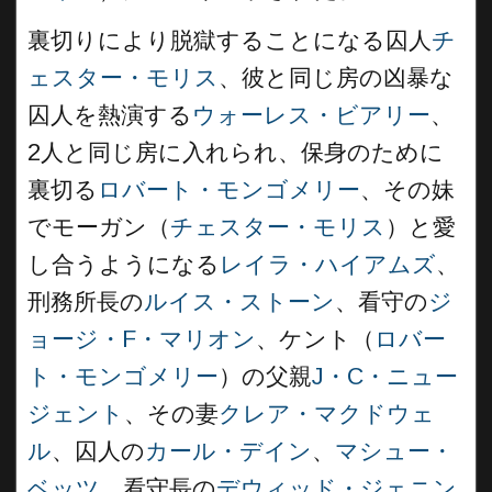
裏切りにより脱獄することになる囚人
チ
ェスター・モリス
、彼と同じ房の凶暴な
囚人を熱演する
ウォーレス・ビアリー
、
2人と同じ房に入れられ、保身のために
裏切る
ロバート・モンゴメリー
、その妹
でモーガン（
チェスター・モリス
）と愛
し合うようになる
レイラ・ハイアムズ
、
刑務所長の
ルイス・ストーン
、看守の
ジ
ョージ・F・マリオン
、ケント（
ロバー
ト・モンゴメリー
）の父親
J・C・ニュー
ジェント
、その妻
クレア・マクドウェ
ル
、囚人の
カール・デイン
、
マシュー・
ベッツ
、看守長の
デウィッド・ジェニン