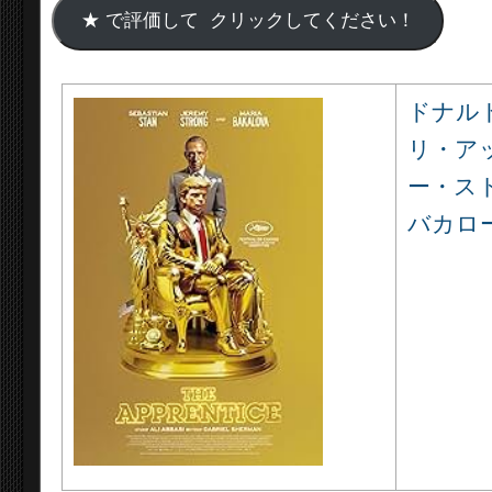
ドナル
リ・ア
ー・ス
バカロ