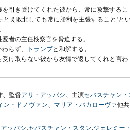
護を引き受けてくれた彼から、常に攻撃するこ
たとえ敗北しても常に勝利を主張すること”と
。
性愛者の主任検察官を脅迫する。
かわらず、
トランプ
と和解する。
を受け取らない彼から友情で返してくれと言わ
作、監督
アリ・アッバシ
、主演
セバスチャン・
ィン・ドノヴァン
、
マリア・バカローヴァ
他共
・アッバシ
,
セバスチャン・スタン
,
ジェレミー