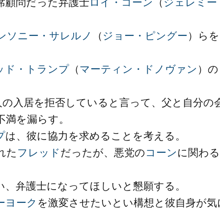
席顧問だった弁護士
ロイ・コーン
（
ジェレミー
ンソニー・サレルノ
（
ジョー・ピングー
）らを
ッド・トランプ
（
マーティン・ドノヴァン
）の
人の入居を拒否していると言って、父と自分の
不満を漏らす。
プ
は、彼に協力を求めることを考える。
れた
フレッド
だったが、悪党の
コーン
に関わる
い、弁護士になってほしいと懇願する。
ーヨーク
を激変させたいとい構想と彼自身が気