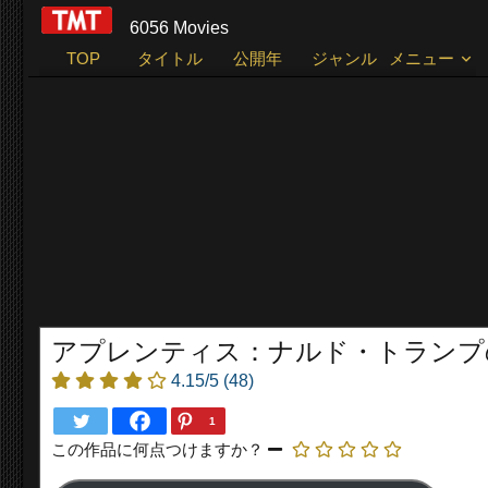
6056 Movies
TOP
タイトル
公開年
ジャンル
メニュー
アプレンティス：ナルド・トランプの創り方 Th
4.15/5
(48)
1
この作品に何点つけますか？