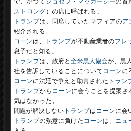
で、かつて
ジョセフ・マッカーシー
の首
ストロング
）の席に呼ばれる。
トランプ
は、同席していたマフィアの
ア
紹介される。
コーン
は、
トランプ
が不動産業者の
フレ
息子だと知る。
トランプ
は、政府と
全米黒人協会
が、黒
社を告訴していることについて
コーン
に
コーン
に法廷で争えと助言された
トラン
トランプ
から
コーン
に会うことを提案さ
気はなかった。
問題が解決しない
トランプ
は
コーン
に会
トランプ
の熱意に負けた
コーン
は、
ニュ
入る。