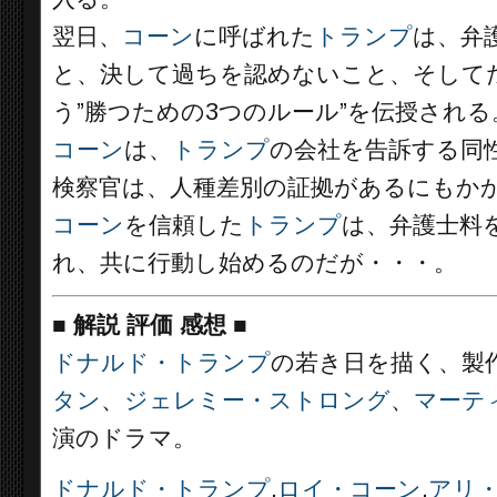
翌日、
コーン
に呼ばれた
トランプ
は、弁
と、決して過ちを認めないこと、そして
う”勝つための3つのルール”を伝授される
コーン
は、
トランプ
の会社を告訴する同
検察官は、人種差別の証拠があるにもか
コーン
を信頼した
トランプ
は、弁護士料
れ、共に行動し始めるのだが・・・。
■
解説 評価 感想
■
ドナルド・トランプ
の若き日を描く、製
タン
、
ジェレミー・ストロング
、
マーテ
演のドラマ。
ドナルド・トランプ
,
ロイ・コーン
,
アリ