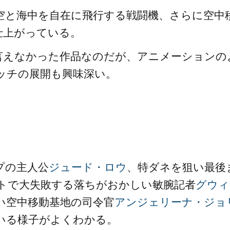
空と海中を自在に飛行する戦闘機、さらに空中
仕上がっている。
言えなかった作品なのだが、アニメーションの
ッチの展開も興味深い。
プの主人公
ジュード・ロウ
、特ダネを狙い最後
トで大失敗する落ちがおかしい敏腕記者
グウィ
い空中移動基地の司令官
アンジェリーナ・ジョ
いる様子がよくわかる。