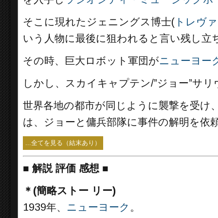
そこに現れたジェニングス博士(
トレヴァ
いう人物に最後に狙われると言い残し立
その時、巨大ロボット軍団が
ニューヨー
しかし、スカイキャプテン/”ジョー”サリ
世界各地の都市が同じように襲撃を受け
は、ジョーと傭兵部隊に事件の解明を依
...全てを見る（結末あり）
■
解説 評価 感想 ■
＊(簡略ストー リー)
1939年、
ニューヨーク
。