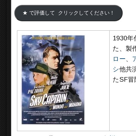
193
た、製
ロー
、
シ
他共
たSF
冒