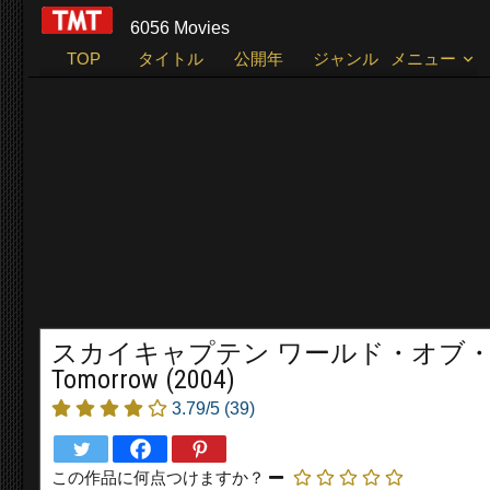
6056 Movies
TOP
タイトル
公開年
ジャンル
メニュー
スカイキャプテン ワールド・オブ・トゥモロー Sk
Tomorrow (2004)
3.79/5
(39)
この作品に何点つけますか？