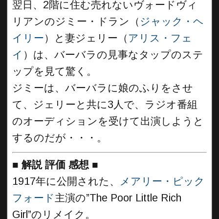
翌日、2階に住む売れないヴォードヴィ
リアンのジミー・ドラン（
ジャック・ヘ
イリー
）と妻ジェリー（
アリス・フェ
イ
）は、バーバラの見事なタップのステ
ップを見て驚く。
ジミーは、バーバラに娘のふりをさせ
て、ジェリーと共に3人で、ラジオ番組
のオーディションを受けて出演しようと
するのだが・・・。
■
解説 評価 感想
■
1917年に公開された、
メアリー・ピック
フォード
主演の”The Poor Little Rich
Girl”のリメイク。