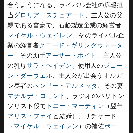
合うようになる、ライバル会社の広報担
当
グロリア・スチュアート
、主人公の父
親である富豪で、石鹸製造企業の経営者
マイケル・ウェイレン
、そのライバル企
業の経営者
クロード・ギリングウォータ
ー
、その助手
アーサー・ホイト
、主人公
の乳母
サラ・ヘイデン
、使用人の
ジェー
ン・ダーウェル
、主人公が出会うオルガ
ン奏者の
ヘンリー・アルメッタ
、その妻
マチルデ・コモント
、ラジオのバリトン
ソリスト役で
トニー・マーティン
（翌年
アリス・フェイ
と結婚）、リチャード
（
マイケル・ウェイレン
）の補佐
ポー