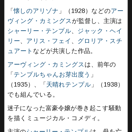
「
懐しのアリゾナ
」（1928）などの
アー
ヴィング・カミングス
が監督し、主演は
シャーリー・テンプル
、
ジャック・ヘイ
リー
、
アリス・フェイ
、
グロリア・スチ
ュアート
などが共演した作品。
アーヴィング・カミングス
は、前年の
「
テンプルちゃんお芽出度う
」
（1935）、「
天晴れテンプル
」（1938）
でも組んでいる。
迷子になった富豪令嬢が巻き起こす騒動
を描くミュージカル・コメディ。
主演の
シャーリー・テンプル
は、母を亡