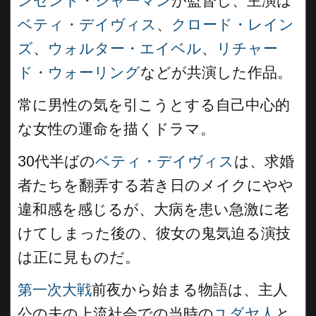
ンセント・シャーマン
が監督し、主演は
ベティ・デイヴィス
、
クロード・レイン
ズ
、
ウォルター・エイベル
、
リチャー
ド・ウォーリング
などが共演した作品。
常に男性の気を引こうとする自己中心的
な女性の運命を描くドラマ。
30代半ばの
ベティ・デイヴィス
は、求婚
者たちを翻弄する若き日のメイクにやや
違和感を感じるが、大病を患い急激に老
けてしまった後の、彼女の鬼気迫る演技
は正に見ものだ。
第一次大戦
前夜から始まる物語は、主人
公の夫の上流社会での当時の
ユダヤ人
と