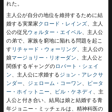
れた。
主人公が自分の地位を維持するために結
婚する実業家
クロード・レインズ
、主人
公の従兄
ウォルター・エイベル
、主人公
の弟で、家族を窮地に陥れる問題を起こ
す
リチャード・ウォーリング
、主人公の
娘
マージョリー・リオーダン
、主人公と
関係するギャングの
ロバート・シェイ
ン
、主人公に求婚する
ジョン・アレクサ
ンダー
、
ジェローム・コーワン
、
ピータ
ー・ホイットニー
、
ビル・ケネディ
、主
人公と付き合い、結局は娘と結婚する青
年ジョニー・ミッチェルは、精神科医の