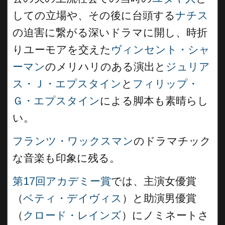
しての立場や、その後に台頭する
ナチス
の迫害に繋がる深いドラマに開し、時折
りユーモアを交えた
ヴィンセント・シャ
ーマン
のメリハリのある演出と
ジュリア
ス・Ｊ・エプスタイン
と
フィリップ・
Ｇ・エプスタイン
による脚本も素晴らし
い。
フランツ・ワックスマン
のドラマチック
な音楽も印象に残る。
第17回アカデミー賞
では、主演女優賞
（
ベティ・デイヴィス
）と助演男優賞
（
クロード・レインズ
）にノミネートさ