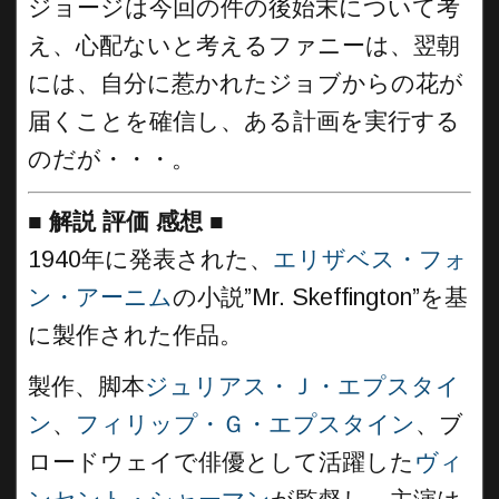
ジョージは今回の件の後始末について考
え、心配ないと考えるファニーは、翌朝
には、自分に惹かれたジョブからの花が
届くことを確信し、ある計画を実行する
のだが・・・。
■
解説 評価 感想
■
1940年に発表された、
エリザベス・フォ
ン・アーニム
の小説”Mr. Skeffington”を基
に製作された作品。
製作、脚本
ジュリアス・Ｊ・エプスタイ
ン
、
フィリップ・Ｇ・エプスタイン
、ブ
ロードウェイで俳優として活躍した
ヴィ