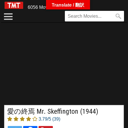
Translate / 翻訳
6056 Movies
愛の終焉 Mr. Skeffington (1944)
3.79/5
(39)