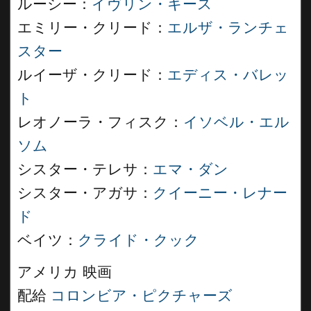
ルーシー：
イヴリン・キース
エミリー・クリード：
エルザ・ランチェ
スター
ルイーザ・クリード：
エディス・バレッ
ト
レオノーラ・フィスク：
イソベル・エル
ソム
シスター・テレサ：
エマ・ダン
シスター・アガサ：
クイーニー・レナー
ド
ベイツ：
クライド・クック
アメリカ 映画
配給
コロンビア・ピクチャーズ