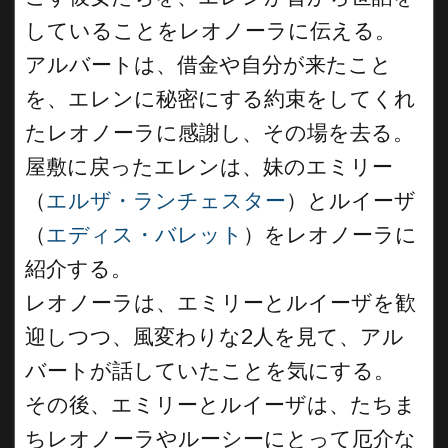
していることをレオノーラに伝える。
アルバートは、借金や自分が来たこと
を、エレンに秘密にする約束をしてくれ
たレオノーラに感謝し、その場を去る。
屋敷に戻ったエレンは、妹のエミリー
（
エルザ・ランチェスター
）とルイーザ
（
エディス・バレット
）をレオノーラに
紹介する。
レオノーラは、エミリーとルイーザを歓
迎しつつ、風変わりな2人を見て、アル
バートが話していたことを気にする。
その後、エミリーとルイーザは、たちま
ちレオノーラやルーシーにとって厄介な