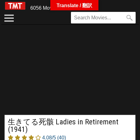
Translate / 翻訳
6056 Movies
生きてる死骸 Ladies in Retirement
(1941)
4.08/5
(40)