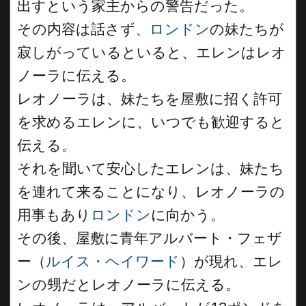
出すという家主からの警告だった。
その内容は話さず、
ロンドン
の妹たちが
寂しがっているといると、エレンはレオ
ノーラに伝える。
レオノーラは、妹たちを屋敷に招く許可
を求めるエレンに、いつでも歓迎すると
伝える。
それを聞いて安心したエレンは、妹たち
を連れて来ることになり、レオノーラの
用事もあり
ロンドン
に向かう。
その後、屋敷に青年アルバート・フェザ
ー（
ルイス・ヘイワード
）が現れ、エレ
ンの甥だとレオノーラに伝える。