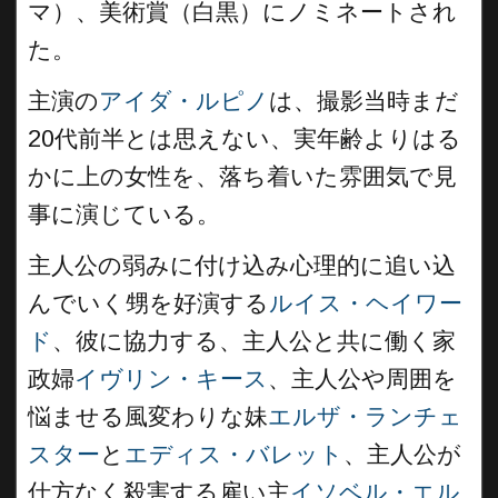
マ）、美術賞（白黒）にノミネートされ
た。
主演の
アイダ・ルピノ
は、撮影当時まだ
20代前半とは思えない、実年齢よりはる
かに上の女性を、落ち着いた雰囲気で見
事に演じている。
主人公の弱みに付け込み心理的に追い込
んでいく甥を好演する
ルイス・ヘイワー
ド
、彼に協力する、主人公と共に働く家
政婦
イヴリン・キース
、主人公や周囲を
悩ませる風変わりな妹
エルザ・ランチェ
スター
と
エディス・バレット
、主人公が
仕方なく殺害する雇い主
イソベル・エル