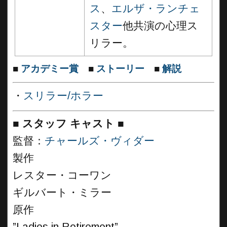
ス
、
エルザ・ランチェ
スター
他共演の心理ス
リラー。
■
アカデミー賞
■
ストーリー
■
解説
・
スリラー/ホラー
■
スタッフ キャスト
■
監督：
チャールズ・ヴィダー
製作
レスター・コーワン
ギルバート・ミラー
原作