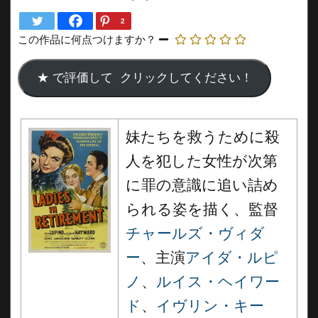
2
この作品に何点つけますか？
妹たちを救うために殺
人を犯した女性が次第
に罪の意識に追い詰め
られる姿を描く、監督
チャールズ・ヴィダ
ー
、主演
アイダ・ルピ
ノ
、
ルイス・ヘイワー
ド
、
イヴリン・キー