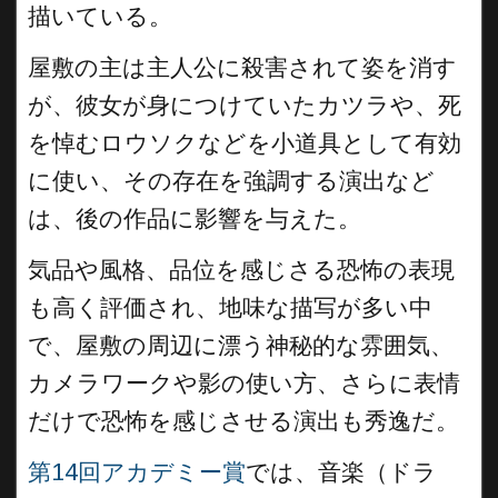
描いている。
屋敷の主は主人公に殺害されて姿を消す
が、彼女が身につけていたカツラや、死
を悼むロウソクなどを小道具として有効
に使い、その存在を強調する演出など
は、後の作品に影響を与えた。
気品や風格、品位を感じさる恐怖の表現
も高く評価され、地味な描写が多い中
で、屋敷の周辺に漂う神秘的な雰囲気、
カメラワークや影の使い方、さらに表情
だけで恐怖を感じさせる演出も秀逸だ。
第14回
アカデミー賞
では、音楽（ドラ