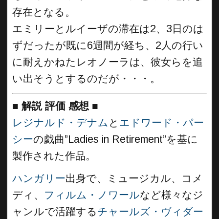
存在となる。
エミリーとルイーザの滞在は2、3日のは
ずだったが既に6週間が経ち、2人の行い
に耐えかねたレオノーラは、彼女らを追
い出そうとするのだが・・・。
■
解説 評価 感想
■
レジナルド・デナム
と
エドワード・パー
シー
の戯曲”Ladies in Retirement”を基に
製作された作品。
ハンガリー
出身で、ミュージカル、コメ
ディ、
フィルム・ノワール
など様々なジ
ャンルで活躍する
チャールズ・ヴィダー