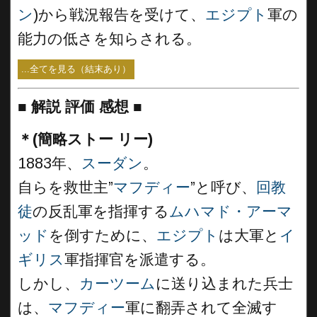
ン
)から戦況報告を受けて、
エジプト
軍の
能力の低さを知らされる。
...全てを見る（結末あり）
■
解説 評価 感想 ■
＊(簡略ストー リー)
1883年、
スーダン
。
自らを救世主”
マフディー
”と呼び、
回教
徒
の反乱軍を指揮する
ムハマド・アーマ
ッド
を倒すために、
エジプト
は大軍と
イ
ギリス
軍指揮官を派遣する。
しかし、
カーツーム
に送り込まれた兵士
は、
マフディー
軍に翻弄されて全滅す