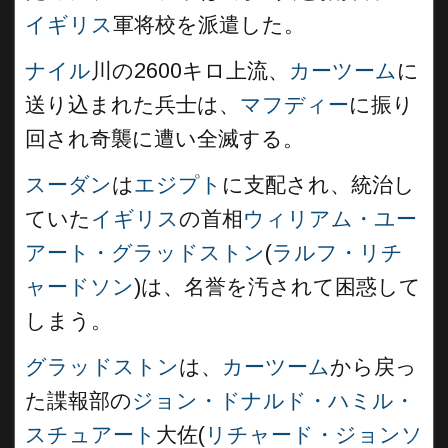
イギリス
軍将校を派遣した。
ナイル
川の2600キロ上流、
カーツーム
に
送り込まれた兵士は、
マフディー
に振り
回され奇襲に遭い全滅する。
スーダン
は
エジプト
に支配され、統治し
ていた
イギリス
の首相
ウィリアム・ユー
アート・グラッドストン
(
ラルフ・リチ
ャードソン
)は、名誉を汚されて困惑して
しまう。
グラッドストン
は、
カーツーム
から戻っ
た諜報部の
ジョン・ドナルド・ハミル・
スチュアート
大佐(
リチャード・ジョンソ