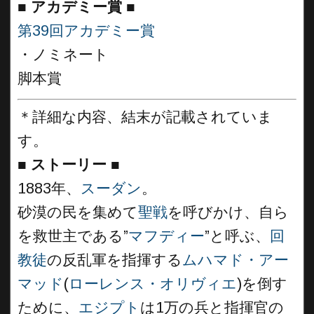
■
アカデミー賞 ■
第39回アカデミー賞
・ノミネート
脚本賞
＊詳細な内容、結末が記載されていま
す。
■
ストーリー ■
1883年、
スーダン
。
砂漠の民を集めて
聖戦
を呼びかけ、自ら
を救世主である”
マフディー
”と呼ぶ、
回
教徒
の反乱軍を指揮する
ムハマド・アー
マッド
(
ローレンス・オリヴィエ
)を倒す
ために、
エジプト
は1万の兵と指揮官の