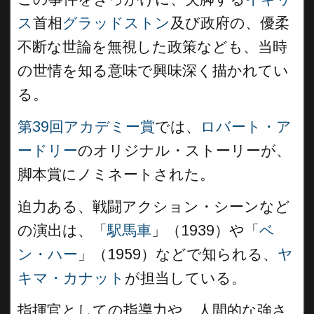
ス
首相
グラッドストン
及び政府の、優柔
不断な世論を無視した政策なども、当時
の世情を知る意味で興味深く描かれてい
る。
第39回アカデミー賞
では、
ロバート・ア
ードリー
のオリジナル・ストーリーが、
脚本賞にノミネートされた。
迫力ある、戦闘アクション・シーンなど
の演出は、「
駅馬車
」（1939）や「
ベ
ン・ハー
」（1959）などで知られる、
ヤ
キマ・カナット
が担当している。
指揮官としての指導力や、人間的な強さ