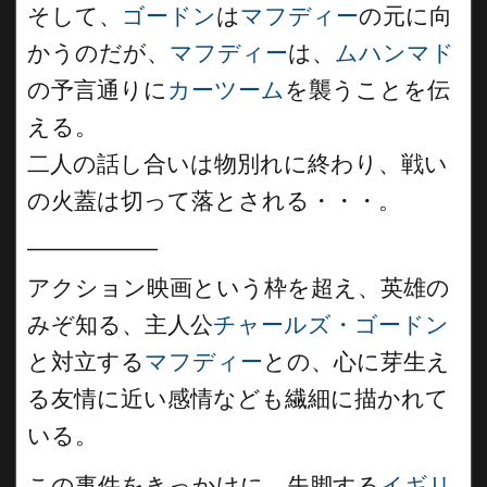
そして、
ゴードン
は
マフディー
の元に向
かうのだが、
マフディー
は、
ムハンマド
の予言通りに
カーツーム
を襲うことを伝
える。
二人の話し合いは物別れに終わり、戦い
の火蓋は切って落とされる・・・。
__________
アクション映画という枠を超え、英雄の
みぞ知る、主人公
チャールズ・ゴードン
と対立する
マフディー
との、心に芽生え
る友情に近い感情なども繊細に描かれて
いる。
この事件をきっかけに、失脚する
イギリ