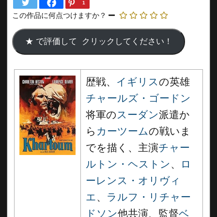
1
この作品に何点つけますか？
歴戦、
イギリス
の英雄
チャールズ・ゴードン
将軍の
スーダン
派遣か
ら
カーツーム
の戦いま
でを描く、主演
チャー
ルトン・ヘストン
、
ロ
ーレンス・オリヴィ
エ
、
ラルフ・リチャー
ドソン
他共演、監督
ベ