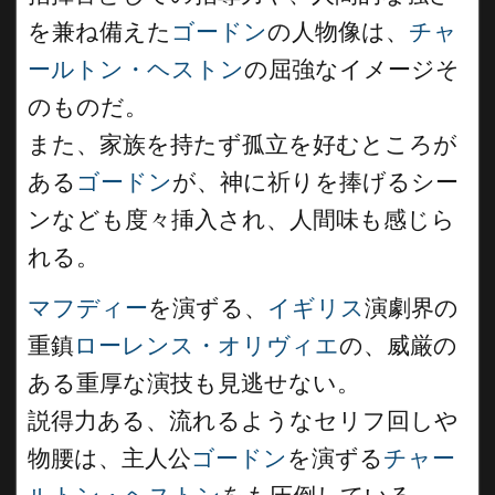
を兼ね備えた
ゴードン
の人物像は、
チャ
ールトン・ヘストン
の屈強なイメージそ
のものだ。
また、家族を持たず孤立を好むところが
ある
ゴードン
が、神に祈りを捧げるシー
ンなども度々挿入され、人間味も感じら
れる。
マフディー
を演ずる、
イギリス
演劇界の
重鎮
ローレンス・オリヴィエ
の、威厳の
ある重厚な演技も見逃せない。
説得力ある、流れるようなセリフ回しや
物腰は、主人公
ゴードン
を演ずる
チャー