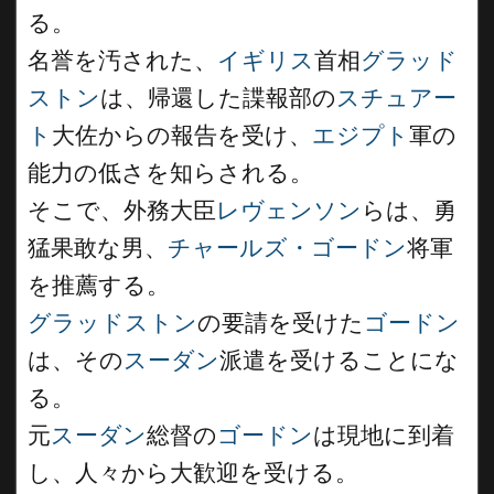
る。
名誉を汚された、
イギリス
首相
グラッド
ストン
は、帰還した諜報部の
スチュアー
ト
大佐からの報告を受け、
エジプト
軍の
能力の低さを知らされる。
そこで、外務大臣
レヴェンソン
らは、勇
猛果敢な男、
チャールズ・ゴードン
将軍
を推薦する。
グラッドストン
の要請を受けた
ゴードン
は、その
スーダン
派遣を受けることにな
る。
元
スーダン
総督の
ゴードン
は現地に到着
し、人々から大歓迎を受ける。