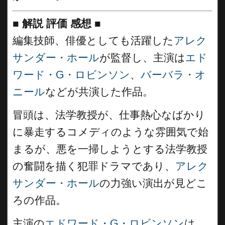
■
解説 評価 感想
■
編集技師、俳優としても活躍した
アレク
サンダー・ホール
が監督し、主演は
エド
ワード・G・ロビンソン
、
バーバラ・オ
ニール
などが共演した作品。
冒頭は、法学教授が、仕事熱心なばかり
に暴走するコメディのような雰囲気で始
まるが、悪を一掃しようとする法学教授
の奮闘を描く犯罪ドラマであり、
アレク
サンダー・ホール
の力強い演出が見どこ
ろの作品。
主演の
エドワード・G・ロビンソン
は、