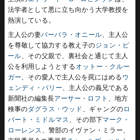
法学者として悪に立ち向かう大学教授を
熱演している。
主人公の妻
バーバラ・オニール
、主人公
を尊敬して協力する教え子の
ジョン・ビ
ール
、その父親で、裏社会と通じて主人
公を利用しようとする
オットー・クルー
ガー
、その愛人で主人公を罠にはめる
ウ
ェンディ・バリー
、主人公の義兄である
新聞社の編集長
アーサー・ロフト
、地方
検事の
ダグラス・ウッド
、ギャングの
ロ
バート・ミドルマス
、その部下
マーク・
ローレンス
、警部のイヴァン・ミラー、