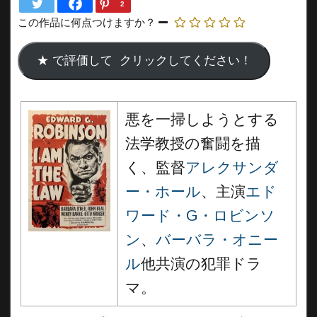
2
この作品に何点つけますか？
悪を一掃しようとする
法学教授の奮闘を描
く、監督
アレクサンダ
ー・ホール
、主演
エド
ワード・G・ロビンソ
ン
、
バーバラ・オニー
ル
他共演の犯罪ドラ
マ。