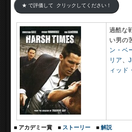
過酷な
い男の
ン・ベ
リア
、
ィッド
■
アカデミー賞
■
ストーリー
■
解説