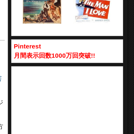
Pinterest
月間表示回数1000万回突破!!
害
ジ
方