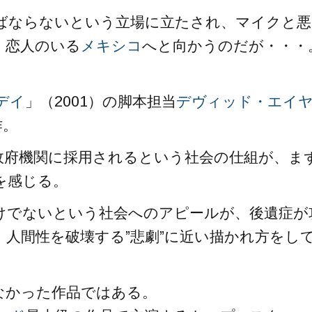
ばならないという立場に立たされ、マイクと悪
、恋人のいる
メキシコ
へと向かうのだが・・・
デイ
」（2001）の脚本担当
デヴィッド・エイ
作。
政府機関に採用されるという社会の仕組が、ま
を感じる。
けでないという社会へのアピールが、後遺症が
人間性を破壊する”悲劇”に近い描かれ方をし
なかった作品ではある。