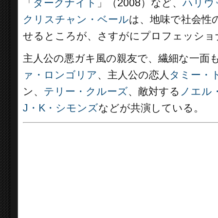
「
ダークナイト
」（2008）など、
ハリウ
クリスチャン・ベール
は、地味で社会性
せるところが、さすがにプロフェッショ
主人公の悪ガキ風の親友で、繊細な一面
ァ・ロンゴリア
、主人公の恋人
タミー・
ン、
テリー・クルーズ
、敵対する
ノエル
J・K・シモンズ
などが共演している。