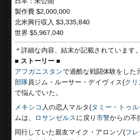
日本：未公開
製作費 $2,000,000
北米興行収入 $3,335,840
世界 $5,967,040
＊詳細な内容、結末が記載されています
■
ストーリー ■
アフガニスタン
で過酷な戦闘体験をした
部隊
員ジム・ルーサー・デイヴィス(
クリ
で悩んでいた。
メキシコ
人の恋人マルタ(
タミー・トゥル
ムは、
ロサンゼルス
に戻り
市警
からの不
同行していた親友マイク・アロンゾ(
フレ