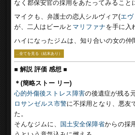
なく郡保安官の採用をあたってみること
マイクも、弁護士の恋人シルヴィア(
エヴ
が、二人はビールと
マリファナ
を手に入
ハイになったジムは、知り合いの女の仲
...全てを見る（結末あり）
■
解説 評価 感想 ■
＊(簡略ストー リー)
心的外傷後ストレス障害
の後遺症が残る
ロサンゼルス市警
に不採用となり、悪友
た。
そんなジムに、
国土安全保障省
からの採
うという意気込みに燃える。