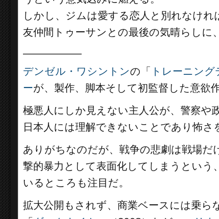
しかし、ジムは愛する恋人と別れなけれ
友仲間トゥーサンとの最後の気晴らしに
__________
デンゼル・ワシントン
の「
トレーニング
ー
が、製作、脚本そして初監督した意欲
極悪人にしか見えない主人公が、警察や
日本人には理解できないことであり怖さ
ありがちなのだが、戦争の悲劇は戦場だ
撃的暴力として表面化してしまうという、
いるところも注目だ。
拡大公開もされず、商業ベースには乗ら