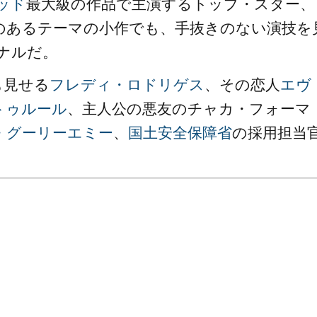
ッド
最大級の作品で主演するトップ・スター、
のあるテーマの小作でも、手抜きのない演技を
ナルだ。
も見せる
フレディ・ロドリゲス
、その恋人
エヴ
トゥルール
、主人公の悪友のチャカ・フォーマ
・グーリーエミー
、
国土安全保障省
の採用担当