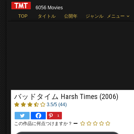
6056 Movies
TOP
タイトル
公開年
ジャンル
メニュー
バッドタイム Harsh Times (2006)
3.5/5
(44)
1
この作品に何点つけますか？