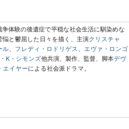
戦争体験の後遺症で平穏な社会生活に馴染めな
苦悩と鬱屈した日々を描く、主演
クリスチャ
ール
、
フレディ・ロドリゲス
、
エヴァ・ロンゴ
J・K・シモンズ
他共演、製作、監督、脚本
デヴ
・エイヤー
による社会派ドラマ。