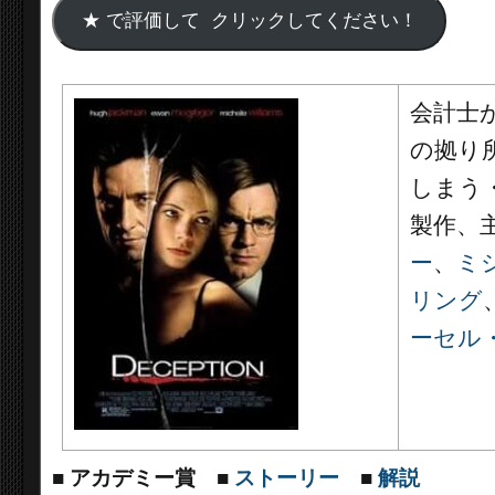
会計士
の拠り
しまう
製作、
ー
、
ミ
リング
ーセル
■
アカデミー賞
■
ストーリー
■
解説