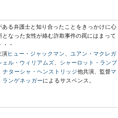
がある弁護士と知り合ったことをきっかけに心
所となった女性が絡む詐欺事件の罠にはまって
・・・
主演
ヒュー・ジャックマン
、
ユアン・マクレガ
シェル・ウィリアムズ
、
シャーロット・ランプ
、
ナターシャ・ヘンストリッジ
他共演、監督
マ
・ランゲネッガー
によるサスペンス。