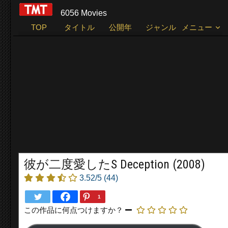
6056 Movies
TOP
タイトル
公開年
ジャンル
メニュー
彼が二度愛したS Deception (2008)
3.52/5
(44)
1
この作品に何点つけますか？