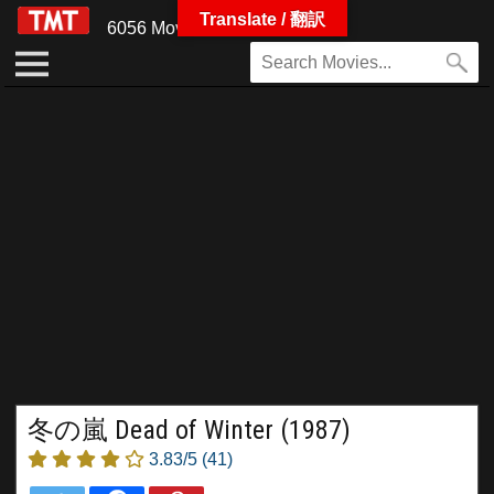
Translate / 翻訳
6056 Movies
冬の嵐 Dead of Winter (1987)
3.83/5
(41)