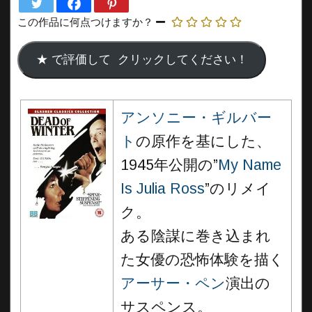
この作品に何点つけますか？
アンソニー・ギルバー
ト
の原作を基にした、
1945年公開の”
My Name
Is Julia Ross
”のリメイ
ク。
ある陰謀に巻き込まれ
た女優の恐怖体験を描く
アーサー・ペン
演出の
サスペンス。