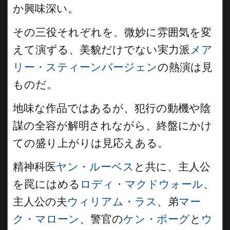
か興味深い。
その三役それぞれを、微妙に雰囲気を変
えて演ずる、美貌だけでない実力派
メア
リー・スティーンバージェン
の熱演は見
ものだ。
地味な作品ではあるが、犯行の動機や陰
謀の全容が解明されながら、終盤にかけ
ての盛り上がりは見応えある。
精神科医
ヤン・ルーベス
と共に、主人公
を罠にはめる
ロディ・マクドウォール
、
主人公の夫
ウィリアム・ラス
、弟
マー
ク・マローン
、警官の
ケン・ポーグ
と
ウ